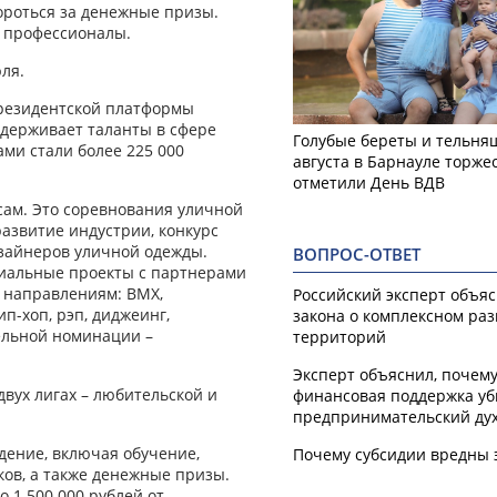
ороться за денежные призы.
и профессионалы.
ля.
резидентской платформы
ддерживает таланты в сфере
Голубые береты и тельняш
ами стали более 225 000
августа в Барнауле торже
отметили День ВДВ
рсам. Это соревнования уличной
развитие индустрии, конкурс
изайнеров уличной одежды.
ВОПРОС-ОТВЕТ
циальные проекты с партнерами
3 направлениям: BMX,
Российский эксперт объя
ип-хоп, рэп, диджеинг,
закона о комплексном ра
ельной номинации –
территорий
Эксперт объяснил, почем
двух лигах – любительской и
финансовая поддержка уб
предпринимательский ду
дение, включая обучение,
Почему субсидии вредны 
ов, а также денежные призы.
 1 500 000 рублей от