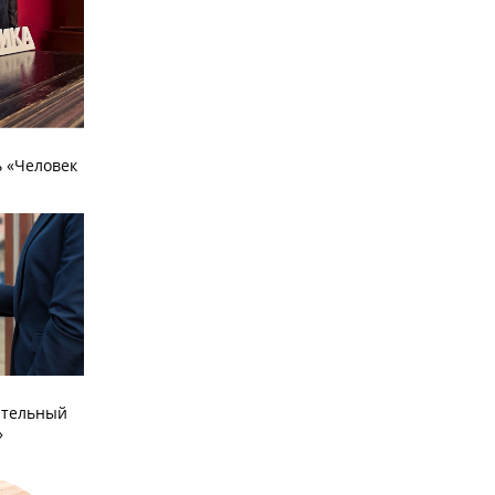
 «Человек
ательный
»