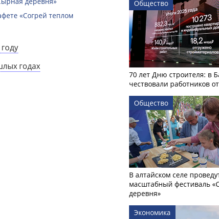
Сырная деревня»
Общество
афете «Согрей теплом
 году
шлых годах
70 лет Дню строителя: в 
чествовали работников о
Общество
В алтайском селе проведу
масштабный фестиваль «
деревня»
Экономика