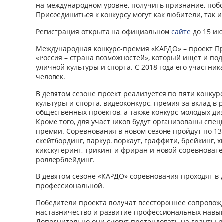
на международном уровне, получить признание, поб
Присоединиться к конкурсу могут как любители, так 
Регистрация открыта на официальном
сайте
до 15 ию
Международная конкурс-премия «КАРДО» – проект П
«Россия – страна возможностей», который ищет и по
уличной культуры и спорта. С 2018 года его участник
человек.
В девятом сезоне проект реализуется по пяти конку
культуры и спорта, видеоконкурс, премия за вклад в 
общественных проектов, а также конкурс молодых д
Кроме того, для участников будут организованы спе
премии. Соревнования в новом сезоне пройдут по 1
скейтбординг, паркур, воркаут, граффити, брейкинг, х
кикскутеринг, трикинг и фриран и новой соревноват
роллерблейдинг.
В девятом сезоне «КАРДО» соревнования проходят в 
профессиональной.
Победители проекта получат всестороннее сопровож
наставничество и развитие профессиональных навык
Дополнительно они смогут претендовать на гранты до