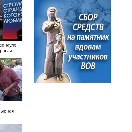
Барнауле
трасли
т
Сырная