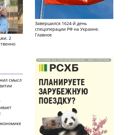
Завершился 1624-й день
спецоперации РФ на Украине.
Главное
ки. 2
ственно
РЕКЛАМА АО "РОССЕЛЬХОЗБАНК". ИНН 772511448.
снил смысл
звитии
у
ивает
х
экономике