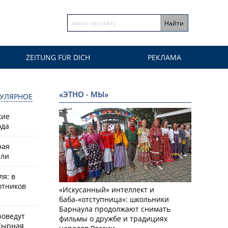
ZEITUNG FÜR DICH
РЕКЛАМА
«ЭТНО - МЫ»
УЛЯРНОЕ
кие
ода
рая
или
ля: в
отников
«Искусанный» интеллект и
баба-«отступница»: школьники
Барнаула продолжают снимать
роведут
фильмы о дружбе и традициях
Сырная