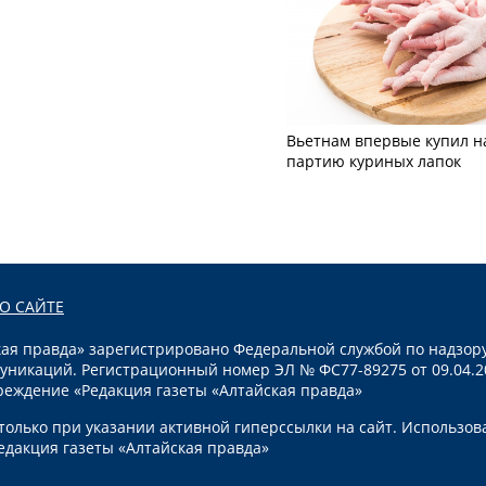
Вьетнам впервые купил н
партию куриных лапок
О САЙТЕ
я правда» зарегистрировано Федеральной службой по надзору
уникаций. Регистрационный номер ЭЛ № ФС77-89275 от 09.04.2
реждение «Редакция газеты «Алтайская правда»
олько при указании активной гиперссылки на сайт. Использов
едакция газеты «Алтайская правда»