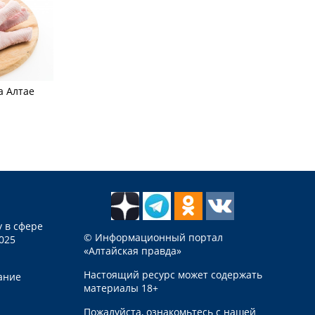
а Алтае
 в сфере
© Информационный портал
025
«Алтайская правда»
Настоящий ресурс может содержать
ание
материалы 18+
Пожалуйста, ознакомьтесь с нашей