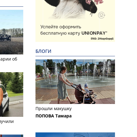
БЛОГИ
рарии об
Прошли макушку
ПОПОВА Тамара
лучили