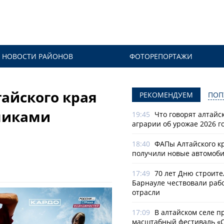
НОВОСТИ РАЙОНОВ
ФОТОРЕПОРТАЖИ
айского края
РЕКОМЕНДУЕМ
ПОП
никами
19:45
Что говорят алтайс
аграрии об урожае 2026 г
18:40
ФАПы Алтайского к
получили новые автомоб
17:49
70 лет Дню строите
Барнауле чествовали раб
отрасли
17:09
В алтайском селе п
масштабный фестиваль «