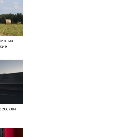
сочных
кие
ресекли