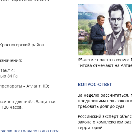
 Красногорский район
65-летие полета в космос
назначения:
Титова отмечают на Алта
:166/14;
дью 84 Га
ВОПРОС-ОТВЕТ
репараты – Атлант, КЭ;
За неделю рассчитаться.
предприниматель законн
токсичен для пчёл. Защитная
требовать долг до суда
 120 часов.
Российский эксперт объя
закона о комплексном ра
территорий
еделю пострадало в два раза