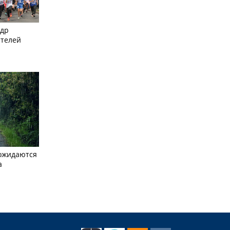
ндр
ителей
ожидаются
а