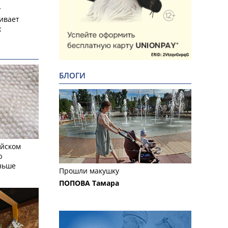
у
ивает
х
БЛОГИ
айском
ю
еньше
Прошли макушку
ПОПОВА Тамара