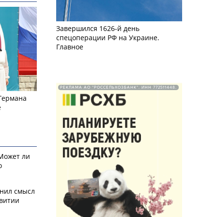
Завершился 1626-й день
спецоперации РФ на Украине.
Главное
РЕКЛАМА АО "РОССЕЛЬХОЗБАНК". ИНН 772511448.
 Германа
е
 Может ли
о
снил смысл
звитии