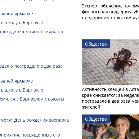
Эксперт объяснил, почем
финансовая поддержка уб
годной ярмарке
предпринимательский ду
 в школу в Барнауле
 проходил чемпионат мира по
Общество
еделю пострадало в два раза
годной ярмарке
Активность клещей в Алт
 в школу в Барнауле
крае снижается: за недел
омился с Барнаулом с высоты
пострадало в два раза м
жителей
Общество
тметят День рождения зоопарка
оприятия, посвященные его