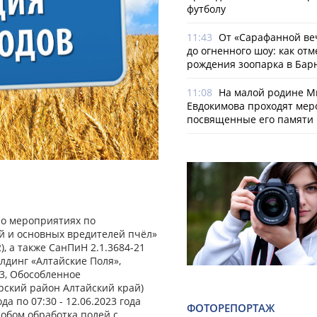
футболу
11:43
От «Сарафанной ве
до огненного шоу: как отм
рождения зоопарка в Бар
11:08
На малой родине М
Евдокимова проходят мер
посвященные его памяти
 о мероприятиях по
й и основных вредителей пчёл»
), а также СанПиН 2.1.3684-21
лдинг «Алтайские Поля»,
503, Обособленное
орский район Алтайский край)
да по 07:30 - 12.06.2023 года
ФОТОРЕПОРТАЖ
обом обработка полей с