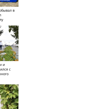
обывал в
л
лу
и и
ился с
рного