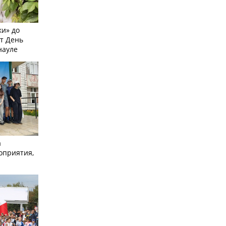
и» до
ят День
науле
а
оприятия,