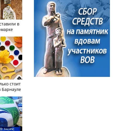
ставили в
рмарке
лько стоит
в Барнауле