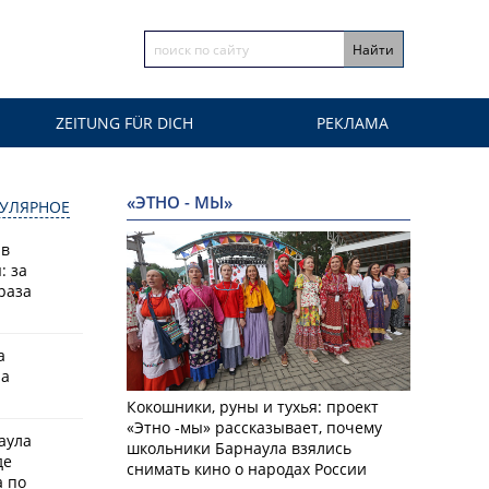
ZEITUNG FÜR DICH
РЕКЛАМА
«ЭТНО - МЫ»
УЛЯРНОЕ
 в
: за
раза
а
на
Кокошники, руны и тухья: проект
«Этно -мы» рассказывает, почему
аула
школьники Барнаула взялись
де
снимать кино о народах России
 по