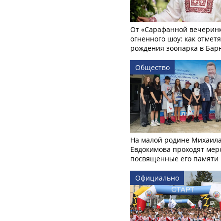
От «Сарафанной вечеринк
огненного шоу: как отмет
рождения зоопарка в Бар
Общество
На малой родине Михаил
Евдокимова проходят мер
посвященные его памяти
Официально