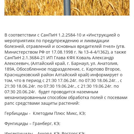
В соответствии с СанПиН 1.2.2584-10 и «Инструкцией о
мероприятиях по предупреждению и ликвидации
болезней, отравлений и основных вредителей пчел» (утв.
Министерством РФ от 17.08.1998 г. № 13-4-4/1362), а также
СанПиН 2.1.3684-21 ИП Глава КФХ Коваль Александр
Алексеевич, (Алтайский край, г. Барнаул, ул. Анатолия,
189А, Обособленное подразделение, с. Карпово Второе,
Краснщековский район Алтайский край) информирует о
том, что в период с 21:30 17.06.24г. по 07:30 18.06.24г. , с
21:30 18.06.24г. по 07:30 19.06.24г., с 21:30 19.06.24г. по
07:30 20.06.24г. будет проводится наземным
механизированным способом обработка полей с посевами
рапс средствами защиты растений:
Гербициды - Клетодим Плюс Микс, КЭ;
Фунгициды – Гранберг, КЭ;
Инсектициды – Аккорд, КЭ; Восторг,КЭ;