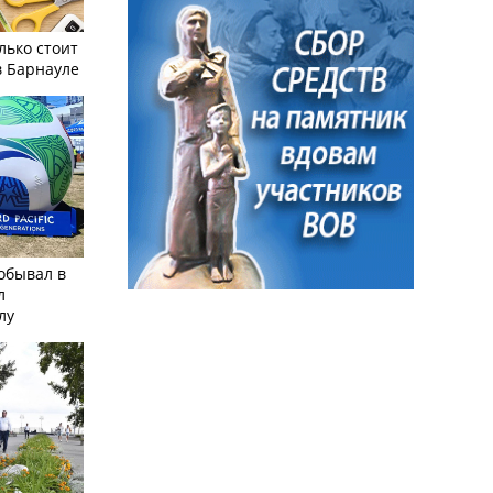
лько стоит
в Барнауле
обывал в
л
лу