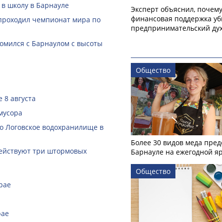
 в школу в Барнауле
Эксперт объяснил, почем
финансовая поддержка уб
 проходил чемпионат мира по
предпринимательский ду
омился с Барнаулом с высоты
Общество
 8 августа
мусора
ло Логовское водохранилище в
Более 30 видов меда пред
действуют три штормовых
Барнауле на ежегодной я
Общество
рае
рае