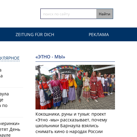
ZEITUNG FÜR DICH
РЕКЛАМА
«ЭТНО - МЫ»
УЛЯРНОЕ
а
на
аула
де
 по
Кокошники, руны и тухья: проект
«Этно -мы» рассказывает, почему
черинки»
школьники Барнаула взялись
етят День
снимать кино о народах России
науле