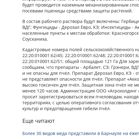
будет проводится наземным механизированным спос
посевами пшеницы средствами защиты растений.
В состав рабочего раствора будут включены: Гербици
ВДГ; Фунгициды - Дерозал Евро, КЭ; Инсектициды - А
населенные пункты к местам обработки: Красногорски
Соусканиха.
Кадастровые номера полей сельскохозяйственного на
22:20:010001:62/45; 22:20:010001:62/48; 22:20:010001:6
22:20:010001:62/51; общей площадью 121 Га Для за
сообщаем, что препараты - Арбалет, СЭ; Грэнери, ВДГ
и не опасны для пчёл. Препарат Дерозал Евро, КЭ - о
не представляет опасности для пчёл. Препарат «Аккор
высоко токсичен для пчёл. Защитная зона пчёл не м
менее 120 часов. Администрация ООО «Агрохолдинг 
просит зарегистрироваться всем пчеловодам, наход
территориях, с целью оперативного согласования отч
культур и предотвращения гибели пчёл.
Еще читают
Более 30 видов меда представили в Барнауле на еже