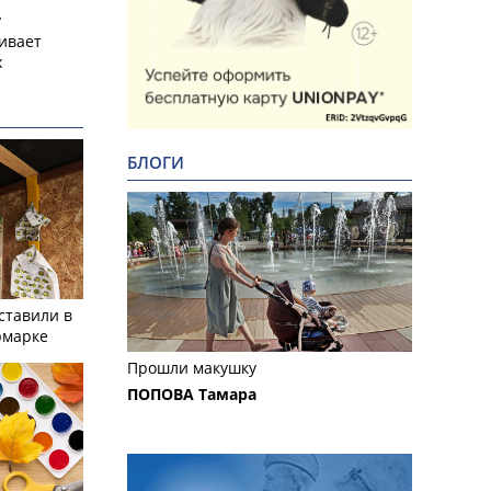
у
ивает
х
БЛОГИ
ставили в
рмарке
Прошли макушку
ПОПОВА Тамара