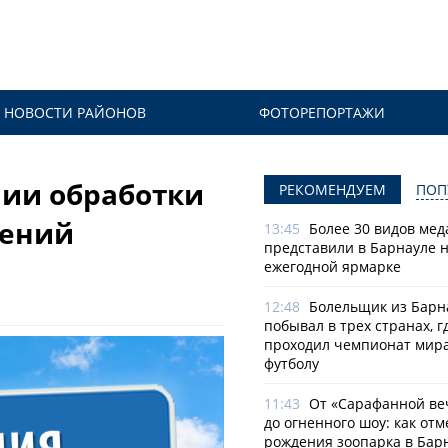
НОВОСТИ РАЙОНОВ
ФОТОРЕПОРТАЖИ
ии обработки
РЕКОМЕНДУЕМ
ПОП
тений
13:45
Более 30 видов мед
представили в Барнауле 
ежегодной ярмарке
12:48
Болельщик из Барн
побывал в трех странах, г
проходил чемпионат мира
футболу
11:43
От «Сарафанной ве
до огненного шоу: как отм
рождения зоопарка в Бар