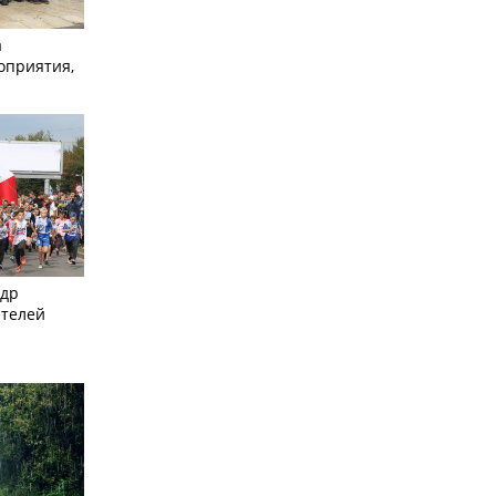
а
оприятия,
ндр
ителей