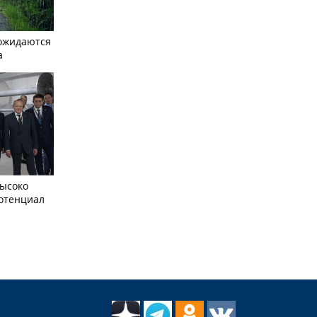
ожидаются
а
ысоко
отенциал