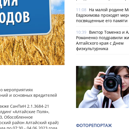
11:08
На малой родине М
Евдокимова проходят мер
посвященные его памяти
10:39
Виктор Томенко и 
Романенко поздравили ж
Алтайского края с Днем
физкультурника
й о мероприятиях
ений и основных вредителей
также СанПиН 2.1.3684-21
лдинг «Алтайские Поля»,
503, Обособленное
орский район Алтайский край)
ФОТОРЕПОРТАЖ
да по 07:30 - 04.06.2023 года