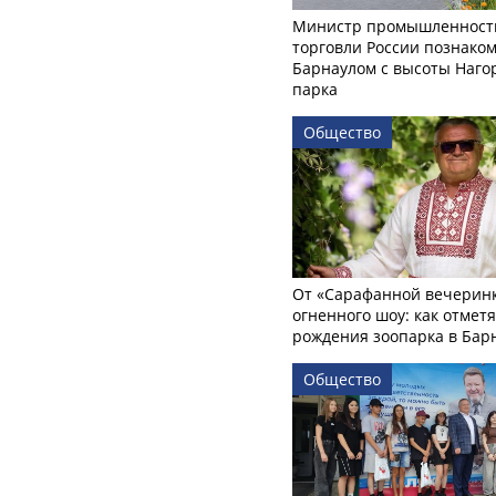
Министр промышленност
торговли России познаком
Барнаулом с высоты Наго
парка
Общество
От «Сарафанной вечеринк
огненного шоу: как отмет
рождения зоопарка в Бар
Общество