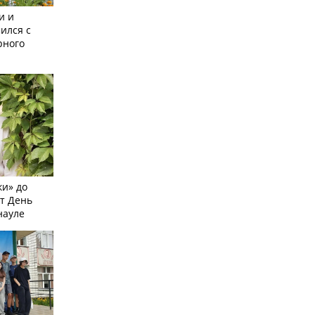
и и
ился с
рного
и» до
ят День
науле