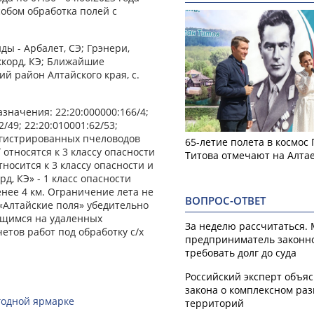
обом обработка полей с
ды - Арбалет, СЭ; Грэнери,
ккорд, КЭ; Ближайшие
й район Алтайского края, с.
значения: 22:20:000000:166/4;
2/49; 22:20:010001:62/53;
регистрированных пчеловодов
65-летие полета в космос
 относятся к 3 классу опасности
Титова отмечают на Алта
тносится к 3 классу опасности и
д, КЭ» - 1 класс опасности
енее 4 км. Ограничение лета не
ВОПРОС-ОТВЕТ
«Алтайские поля» убедительно
ящимся на удаленных
За неделю рассчитаться.
етов работ под обработку с/х
предприниматель законн
требовать долг до суда
Российский эксперт объя
закона о комплексном ра
годной ярмарке
территорий