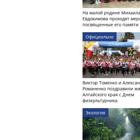
На малой родине Михаил
Евдокимова проходят мер
посвященные его памяти
Официально
Виктор Томенко и Алекса
Романенко поздравили ж
Алтайского края с Днем
физкультурника
Экология