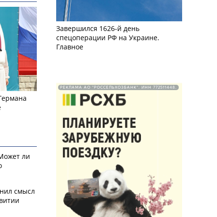
Завершился 1626-й день
спецоперации РФ на Украине.
Главное
РЕКЛАМА АО "РОССЕЛЬХОЗБАНК". ИНН 772511448.
 Германа
е
 Может ли
о
снил смысл
звитии