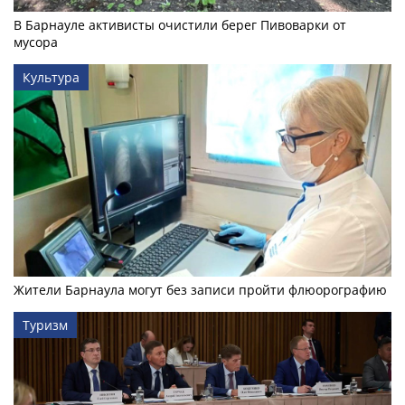
В Барнауле активисты очистили берег Пивоварки от
мусора
Культура
Жители Барнаула могут без записи пройти флюорографию
Туризм