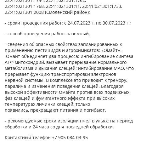
22:41:021301:1744, 22:41:021301:1762,
22:41:021301:1768, 22:41:021301:11, 22:41:021301:1733,
22:41:021301:2008 (Смоленский район);
- сроки проведения работ: с 24.07.2023 г. по 30.07.2023 г.;
- способ проведения работ: наземный;
- сведения об опасных свойствах запланированных к
применению пестицидов и агрохимикатов: «Омайт»-
Омайт объединяет два процесса: ингибирование синтеза
АТФ митохондрий, вызывает прерывание нормального
метаболизма и дыхания клещей; ингибирование МАО, что
прерывает функцию транспортировки электронов
нервной системы. В комплексе это приводит к тремору,
паралича и изменения поведения клещей. Благодаря
высокой эффективности Омайта против всех подвижных
фаз клещей и фумигантного эффекта при высоких
температурах личинки клещей, только
появились, прекращают питания и погибают.
- рекомендуемые сроки изоляции пчел в ульях: на период
обработки и 24 часа со дня последней обработки.
Контактный телефон +7 905 084-03-95