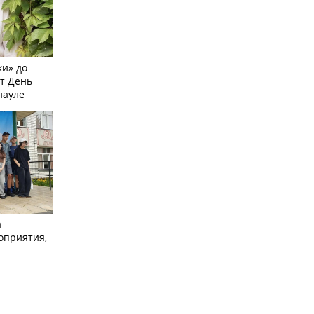
и» до
ят День
науле
а
оприятия,