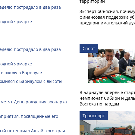
территорий
еделю пострадало в два раза
Эксперт объяснил, почем
финансовая поддержка уб
годной ярмарке
предпринимательский ду
Спорт
еделю пострадало в два раза
годной ярмарке
 в школу в Барнауле
омился с Барнаулом с высоты
В Барнауле впервые стар
чемпионат Сибири и Даль
тметят День рождения зоопарка
Востока по нардам
Транспорт
оприятия, посвященные его
й потенциал Алтайского края