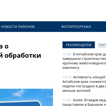
НОВОСТИ РАЙОНОВ
ФОТОРЕПОРТАЖИ
в о
РЕКОМЕНДУЕМ
ПОП
й обработки
14:50
В Алтайском крае д
завершили строительство
крупному животноводчес
комплексу
14:14
Активность клещей
Алтайском крае снижается
неделю пострадало в два 
меньше жителей
13:45
Более 30 видов мед
представили в Барнауле 