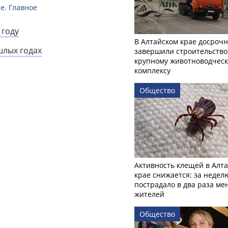
е. Главное
 году
В Алтайском крае досроч
шлых годах
завершили строительство
крупному животноводчес
комплексу
Общество
Активность клещей в Алт
крае снижается: за недел
пострадало в два раза м
жителей
Общество