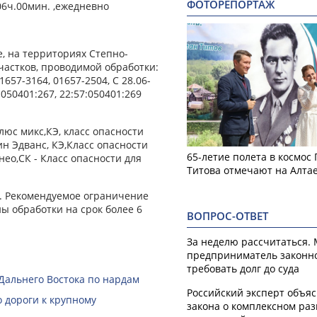
ФОТОРЕПОРТАЖ
о 06ч.00мин. ,ежедневно
, на территориях Степно-
частков, проводимой обработки:
1657-3164, 01657-2504, С 28.06-
7:050401:267, 22:57:050401:269
юс микс,КЭ, класс опасности
ин Эдванс, КЭ,Класс опасности
65-летие полета в космос
 нео,СК - Класс опасности для
Титова отмечают на Алта
м. Рекомендуемое ограничение
ны обработки на срок более 6
ВОПРОС-ОТВЕТ
За неделю рассчитаться.
предприниматель законн
требовать долг до суда
Дальнего Востока по нардам
Российский эксперт объя
 дороги к крупному
закона о комплексном ра