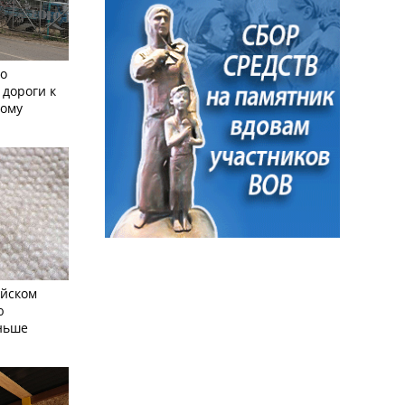
но
 дороги к
кому
айском
ю
еньше