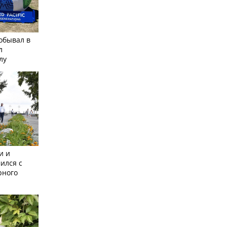
обывал в
л
лу
и и
ился с
рного