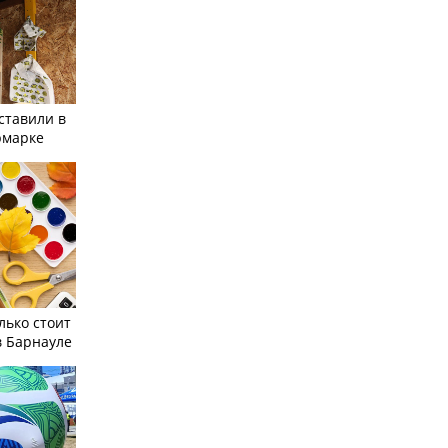
ставили в
рмарке
лько стоит
в Барнауле