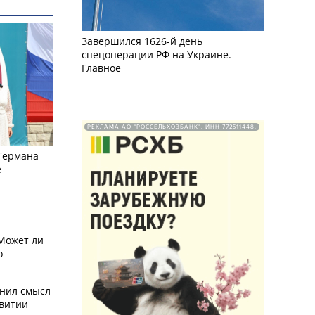
Завершился 1626-й день
спецоперации РФ на Украине.
Главное
РЕКЛАМА АО "РОССЕЛЬХОЗБАНК". ИНН 772511448.
 Германа
е
 Может ли
о
снил смысл
звитии