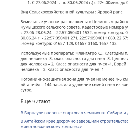
С 27.06.2024 г. по 30.06.2024 г.) с 22ч.00мин. д
Вид Сельскохозяйственной культуры : Яровой рапс
Земельные участки расположены в Целинным районе
Чумышского сельского совета. Кадастровые номера у
с 27.06-28.06.24 - 22:57:050401:1532, номер контура: 0
30.06.24 г. - 22:57:050401:271, 22:57:050401:1660, 22:5
,Номер контура: 01657-129, 01657-3160, 1657-132
Используемые препараты: ФлангАгро,КЭ, Клетодим пл
для человека -3, класс опасности для пчел -3, Цеппел
для человека – 2, Класс опасности для пчел -1, Борей
человека – 3, Класс опасности для пчел -1
Погранично-защитная зона для пчел не менее 4-6 к
лёта пчёл – 144 часа, или удаление семей пчел из зо
суток.
Еще читают
В Барнауле впервые стартовал чемпионат Сибири и 
В Алтайском крае досрочно завершили строительство
животноводческому комплексу