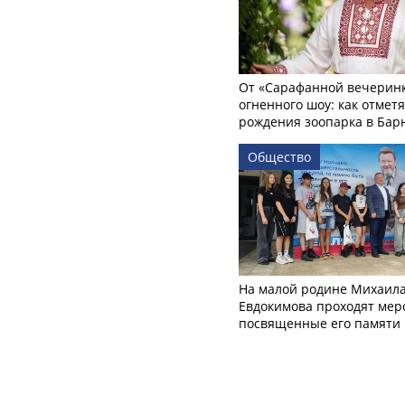
От «Сарафанной вечеринк
огненного шоу: как отмет
рождения зоопарка в Бар
Общество
На малой родине Михаил
Евдокимова проходят мер
посвященные его памяти