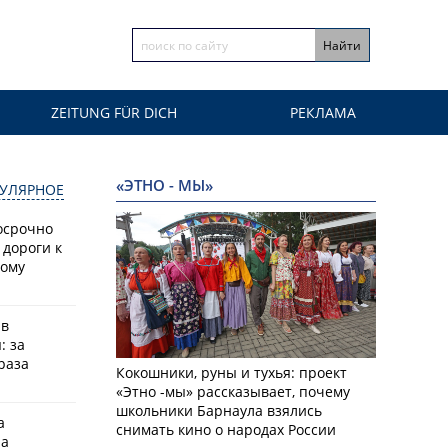
ZEITUNG FÜR DICH
РЕКЛАМА
«ЭТНО - МЫ»
УЛЯРНОЕ
осрочно
 дороги к
кому
 в
: за
раза
Кокошники, руны и тухья: проект
«Этно -мы» рассказывает, почему
школьники Барнаула взялись
а
снимать кино о народах России
на