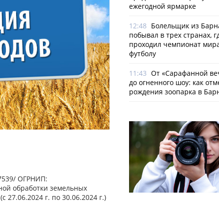
ежегодной ярмарке
12:48
Болельщик из Барн
побывал в трех странах, г
проходил чемпионат мира
футболу
11:43
От «Сарафанной ве
до огненного шоу: как отм
рождения зоопарка в Бар
7539/ ОГРНИП:
ной обработки земельных
27.06.2024 г. по 30.06.2024 г.)