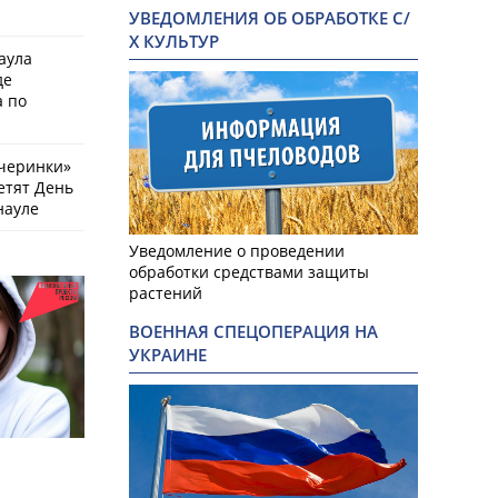
УВЕДОМЛЕНИЯ ОБ ОБРАБОТКЕ С/
Х КУЛЬТУР
аула
де
 по
черинки»
етят День
науле
Уведомление о проведении
обработки средствами защиты
растений
ВОЕННАЯ СПЕЦОПЕРАЦИЯ НА
УКРАИНЕ