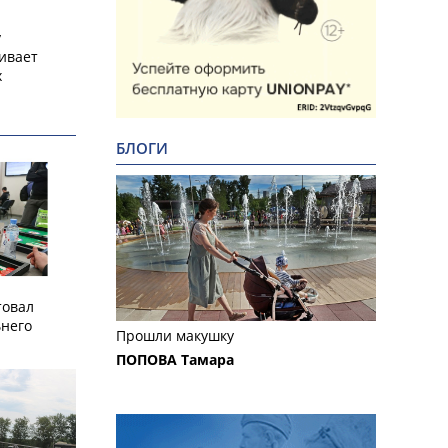
у
ивает
х
БЛОГИ
товал
него
Прошли макушку
ПОПОВА Тамара