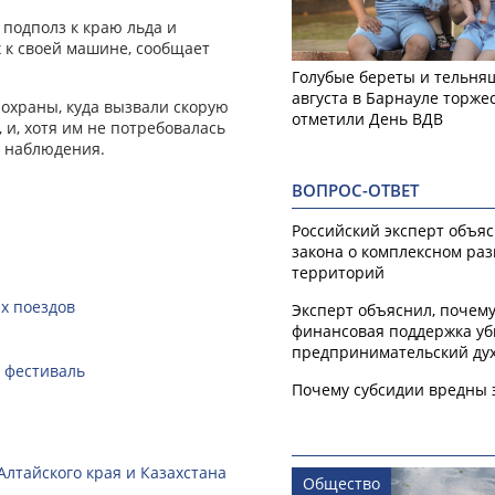
подполз к краю льда и
х к своей машине, сообщает
Голубые береты и тельняш
августа в Барнауле торже
 охраны, куда вызвали скорую
отметили День ВДВ
и, хотя им не потребовалась
я наблюдения.
ВОПРОС-ОТВЕТ
Российский эксперт объя
закона о комплексном ра
территорий
х поездов
Эксперт объяснил, почем
финансовая поддержка уб
предпринимательский ду
 фестиваль
Почему субсидии вредны 
лтайского края и Казахстана
Общество