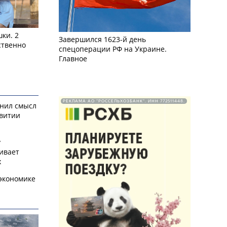
ки. 2
Завершился 1623-й день
ственно
спецоперации РФ на Украине.
Главное
РЕКЛАМА АО "РОССЕЛЬХОЗБАНК". ИНН 772511448.
снил смысл
звитии
у
ивает
х
экономике