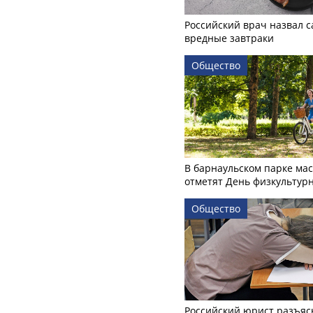
Российский врач назвал 
вредные завтраки
Общество
В барнаульском парке ма
отметят День физкультур
Общество
Российский юрист разъяс