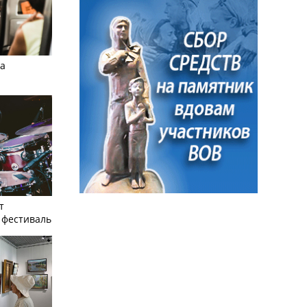
а
т
фестиваль