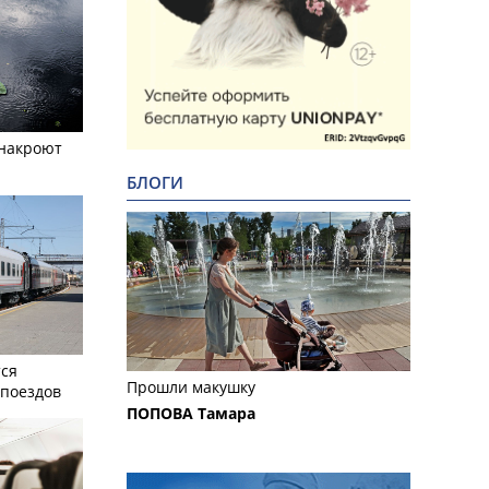
 накроют
БЛОГИ
тся
Прошли макушку
поездов
ПОПОВА Тамара