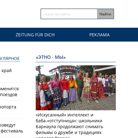
ZEITUNG FÜR DICH
РЕКЛАМА
«ЭТНО - МЫ»
УЛЯРНОЕ
й край
зменится
поездов
ропорта
«Искусанный» интеллект и
баба-«отступница»: школьники
роведут
Барнаула продолжают снимать
фестиваль
фильмы о дружбе и традициях