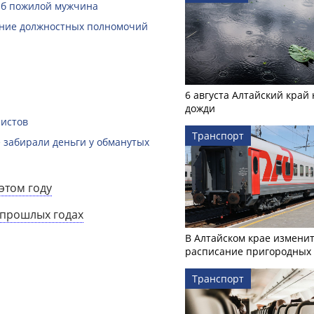
гиб пожилой мужчина
шение должностных полномочий
6 августа Алтайский край
дожди
истов
Транспорт
 забирали деньги у обманутых
этом году
 прошлых годах
В Алтайском крае измени
расписание пригородных 
Транспорт