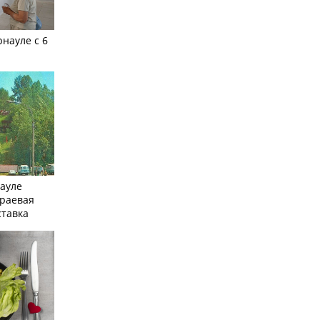
рнауле с 6
науле
краевая
ставка