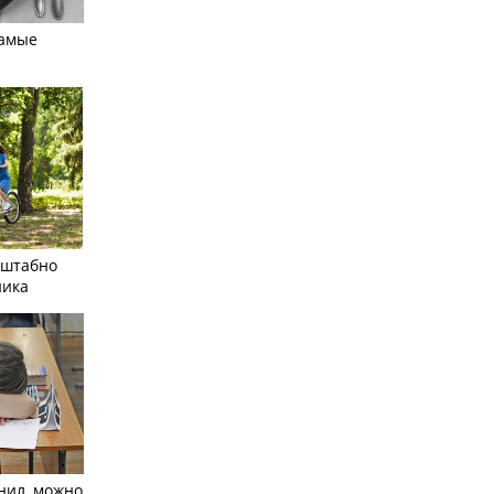
самые
сштабно
ника
нил, можно