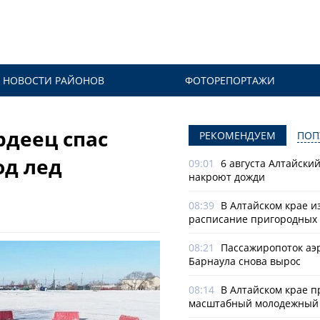
НОВОСТИ РАЙОНОВ
ФОТОРЕПОРТАЖИ
рдеец спас
РЕКОМЕНДУЕМ
ПОП
од лед
09:01
6 августа Алтайски
накроют дожди
08:39
В Алтайском крае и
расписание пригородных 
08:21
Пассажиропоток аэ
Барнаула снова вырос
08:14
В Алтайском крае п
масштабный молодежный 