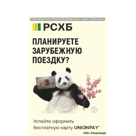
РЕКЛАМА АО "РОССЕЛЬХОЗБАНК". ИНН 772511448.