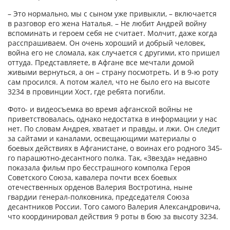
– Это нормально, мы с сыном уже привыкли, – включается
в разговор его жена Наталья. – Не любит Андрей войну
вспоминать и героем себя не считает. Молчит, даже когда
расспрашиваем. Он очень хороший и добрый человек,
война его не сломала, как случается с другими, кто пришел
оттуда. Представляете, в Афгане все мечтали домой
живыми вернуться, а он – страну посмотреть. И в 9-ю роту
сам просился. А потом жалел, что не было его на высоте
3234 в провинции Хост, где ребята погибли.
Фото- и видеосъемка во время афганской войны не
приветствовалась, однако недостатка в информации у нас
нет. По словам Андрея, хватает и правды, и лжи. Он следит
за сайтами и каналами, освещающими материалы о
боевых действиях в Афганистане, о воинах его родного 345-
го парашютно-десантного полка. Так, «Звезда» недавно
показала фильм про бесстрашного комполка Героя
Советского Союза, кавалера почти всех боевых
отечественных орденов Валерия Востротина, ныне
гвардии генерал-полковника, председателя Союза
десантников России. Того самого Валерия Александровича,
что координировал действия 9 роты в бою за высоту 3234.