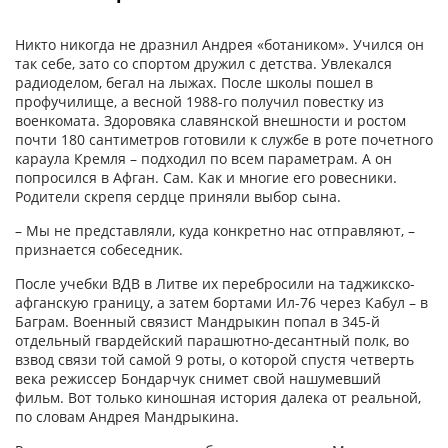
Никто никогда не дразнил Андрея «ботаником». Учился он
так себе, зато со спортом дружил с детства. Увлекался
радиоделом, бегал на лыжах. После школы пошел в
профучилище, а весной 1988-го получил повестку из
военкомата. Здоровяка славянской внешности и ростом
почти 180 сантиметров готовили к службе в роте почетного
караула Кремля – подходил по всем параметрам. А он
попросился в Афган. Сам. Как и многие его ровесники.
Родители скрепя сердце приняли выбор сына.
– Мы не представляли, куда конкретно нас отправляют, –
признается собеседник.
После учебки ВДВ в Литве их перебросили на таджикско-
афганскую границу, а затем бортами Ил-76 через Кабул – в
Баграм. Военный связист Мандрыкин попал в 345-й
отдельный гвардейский парашютно-десантный полк, во
взвод связи той самой 9 роты, о которой спустя четверть
века режиссер Бондарчук снимет свой нашумевший
фильм. Вот только киношная история далека от реальной,
по словам Андрея Мандрыкина.