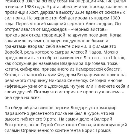
Режиссер взял за основу события операции «Магистраль»
в начале 1988 года. 9 рота, обеспечивая проход колонны в
провинции Хост, держала высоту 3234 вдали от основных
сил полка. На экране этот бой датирован январем 1989
года. Первым погиб младший сержант Александров. Он
отстреливался от моджахедов – «черных аистов»,
прикрывая отход товарищей на другую позицию. Когда
заклинило пулемет, подпустил душманов ближе и
гранатами взорвал себя вместе с ними. В фильме это
Воробей, роль которого сыграл Алексей Чадов. Можно
предположить, что образ выжившего Лютого – это Щегол,
как сослуживцы называли Владимира Щиголева, тоже,
кстати, сибиряка, призванного из Кемеровской области.
Хохол, сыгранный самим Федором Бондарчуком, похож на
реального старшину Николая Семеняку. Сегодня многие
«афганцы» узнают в Джоконде, Чугуне или Пиночете себя и
своих друзей. Потому что история не просто узнаваема –
она одна на всех.
По обидной для воинов версии Бондарчука командир
парашютно-десантного полка не был в курсе, что на
высоте гибнет его 9 рота. На самом деле и Валерий
Востротин, ныне Герой Советского Союза, и командующий
силами Ограниченного контингента Борис Громов