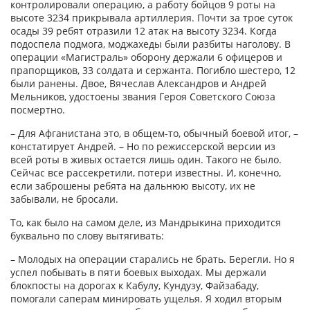
контролировали операцию, а работу бойцов 9 роты на
высоте 3234 прикрывала артиллерия. Почти за трое суток
осады 39 ребят отразили 12 атак на высоту 3234. Когда
подоспела подмога, моджахеды были разбиты наголову. В
операции «Магистраль» оборону держали 6 офицеров и
прапорщиков, 33 солдата и сержанта. Погибло шестеро, 12
были ранены. Двое, Вячеслав Александров и Андрей
Мельников, удостоены звания Героя Советского Союза
посмертно.
– Для Афганистана это, в общем-то, обычный боевой итог, –
констатирует Андрей. – Но по режиссерской версии из
всей роты в живых остается лишь один. Такого не было.
Сейчас все рассекретили, потери известны. И, конечно,
если заброшены ребята на дальнюю высоту, их не
забывали, не бросали.
То, как было на самом деле, из Мандрыкина приходится
буквально по слову вытягивать:
– Молодых на операции старались не брать. Берегли. Но я
успел побывать в пяти боевых выходах. Мы держали
блокпосты на дорогах к Кабулу, Кундузу, Файзабаду,
помогали саперам минировать ущелья. Я ходил вторым