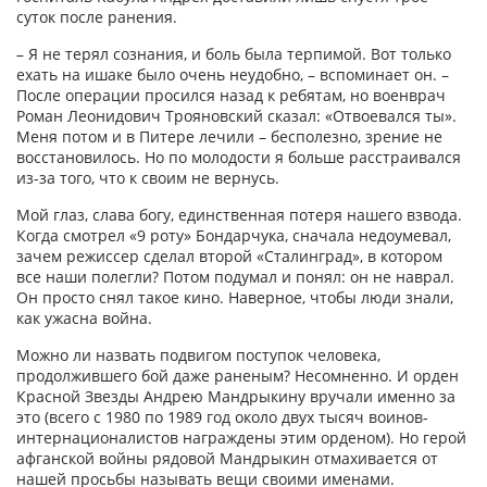
суток после ранения.
– Я не терял сознания, и боль была терпимой. Вот только
ехать на ишаке было очень неудобно, – вспоминает он. –
После операции просился назад к ребятам, но военврач
Роман Леонидович Трояновский сказал: «Отвоевался ты».
Меня потом и в Питере лечили – бесполезно, зрение не
восстановилось. Но по молодости я больше расстраивался
из-за того, что к своим не вернусь.
Мой глаз, слава богу, единственная потеря нашего взвода.
Когда смотрел «9 роту» Бондарчука, сначала недоумевал,
зачем режиссер сделал второй «Сталинград», в котором
все наши полегли? Потом подумал и понял: он не наврал.
Он просто снял такое кино. Наверное, чтобы люди знали,
как ужасна война.
Можно ли назвать подвигом поступок человека,
продолжившего бой даже раненым? Несомненно. И орден
Красной Звезды Андрею Мандрыкину вручали именно за
это (всего с 1980 по 1989 год около двух тысяч воинов-
интернационалистов награждены этим орденом). Но герой
афганской войны рядовой Мандрыкин отмахивается от
нашей просьбы называть вещи своими именами.