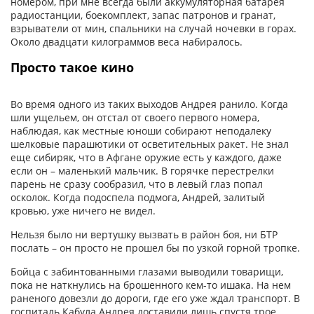
номером, при мне всегда были аккумуляторная батарея
радиостанции, боекомплект, запас патронов и гранат,
взрыватели от мин, спальники на случай ночевки в горах.
Около двадцати килограммов веса набиралось.
Просто такое кино
Во время одного из таких выходов Андрея ранило. Когда
шли ущельем, он отстал от своего первого номера,
наблюдая, как местные юноши собирают неподалеку
шелковые парашютики от осветительных ракет. Не знал
еще сибиряк, что в Афгане оружие есть у каждого, даже
если он – маленький мальчик. В горячке перестрелки
парень не сразу сообразил, что в левый глаз попал
осколок. Когда подоспела подмога, Андрей, залитый
кровью, уже ничего не видел.
Нельзя было ни вертушку вызвать в район боя, ни БТР
послать – он просто не прошел бы по узкой горной тропке.
Бойца с забинтованными глазами выводили товарищи,
пока не наткнулись на брошенного кем-то ишака. На нем
раненого довезли до дороги, где его уже ждал транспорт. В
госпиталь Кабула Андрея доставили лишь спустя трое