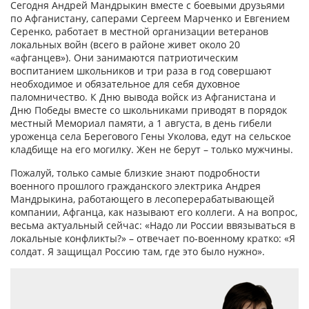
Сегодня Андрей Мандрыкин вместе с боевыми друзьями
по Афганистану, саперами Сергеем Марченко и Евгением
Серенко, работает в местной организации ветеранов
локальных войн (всего в районе живет около 20
«афганцев»). Они занимаются патриотическим
воспитанием школьников и три раза в год совершают
необходимое и обязательное для себя духовное
паломничество. К Дню вывода войск из Афганистана и
Дню Победы вместе со школьниками приводят в порядок
местный Мемориал памяти, а 1 августа, в день гибели
уроженца села Берегового Гены Уколова, едут на сельское
кладбище на его могилку. Жен не берут – только мужчины.
Пожалуй, только самые близкие знают подробности
военного прошлого гражданского электрика Андрея
Мандрыкина, работающего в лесоперерабатывающей
компании, Афганца, как называют его коллеги. А на вопрос,
весьма актуальный сейчас: «Надо ли России ввязываться в
локальные конфликты?» – отвечает по-военному кратко: «Я
солдат. Я защищал Россию там, где это было нужно».