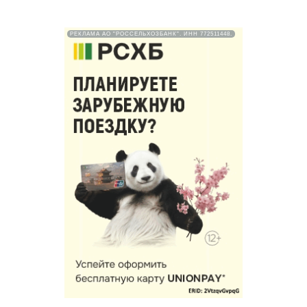
РЕКЛАМА АО "РОССЕЛЬХОЗБАНК". ИНН 772511448.