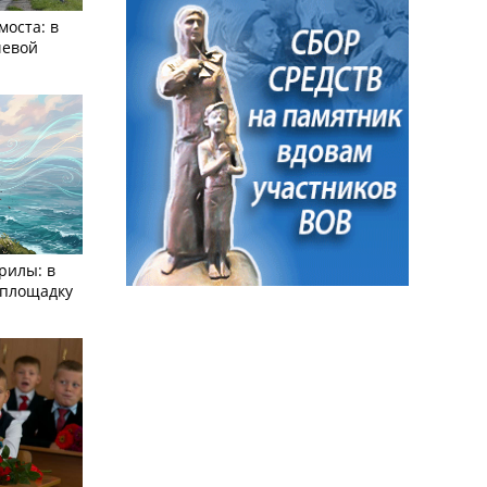
моста: в
чевой
рилы: в
­площадку