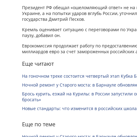
Президент РФ обещал «ошеломляющий ответ» не на 
Украине, а на попытки ударов вглубь России, уточни
государства Дмитрий Песков.
Кремль оценивает ситуацию с переговорами по Укр
паузу, добавил он.
Еврокомиссия продолжает работу по предосталвению
миллиардов евро за счет замороженных российских 
Еще читают
На гоночном треке состоится четвертый этап Кубка 
Ночной ремонт у Старого моста: в Барнауле обновля
Брось курить, езжай на Курилы: в России запустили 
бросать»
Новые стандарты: что изменится в российских школах
Еще по теме
Ночной ремонт у Старого моста: в Барнауле обновля