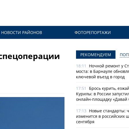
НОВОСТИ РАЙОНОВ
ФОТОРЕПОРТАЖИ
 спецоперации
РЕКОМЕНДУЕМ
ПОП
18:11
Ночной ремонт у С
моста: в Барнауле обновл
ключевой въезд в город
17:51
Брось курить, езжа
Курилы: в России запусти
онлайн-­площадку «Давай 
17:13
Новые стандарты: 
изменится в российских ш
сентября