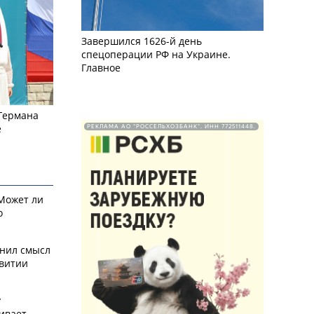
Завершился 1626-й день
спецоперации РФ на Украине.
Главное
 Германа
е
РЕКЛАМА АО "РОССЕЛЬХОЗБАНК". ИНН 772511448.
 Может ли
о
снил смысл
звитии
у
ивает