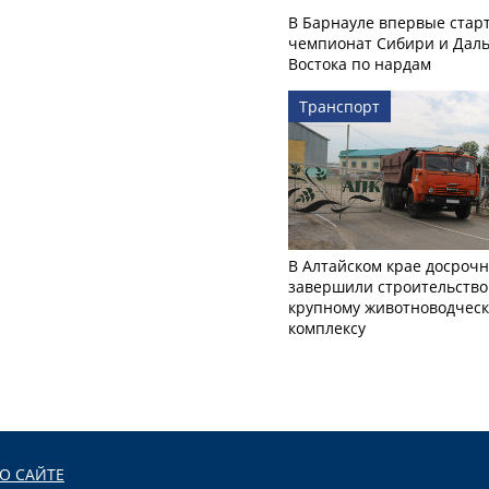
В Барнауле впервые стар
чемпионат Сибири и Даль
Востока по нардам
Транспорт
В Алтайском крае досроч
завершили строительство
крупному животноводчес
комплексу
О САЙТЕ