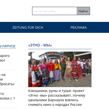
ZEITUNG FÜR DICH
РЕКЛАМА
«ЭТНО - МЫ»
УЛЯРНОЕ
тарого
яют
й на
ли
бросать»
Кокошники, руны и тухья: проект
что
«Этно -мы» рассказывает, почему
колах с 1
школьники Барнаула взялись
снимать кино о народах России