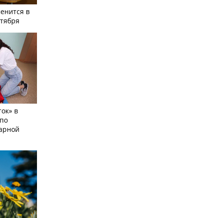
енится в
нтября
ок» в
по
тарной