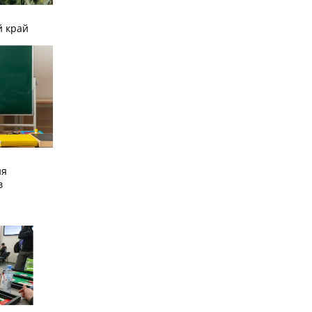
й край
ия
в