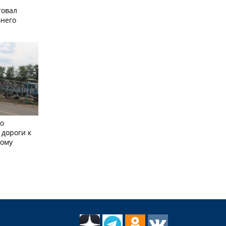
товал
него
но
 дороги к
кому