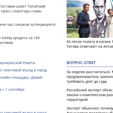
поставки ракет Tomahawk
л пресс-секретарь главы
аине как слишком затянувшуюся
 Киеву кредита на 140
65-летие полета в космос
активов.
Титова отмечают на Алта
ВОПРОС-ОТВЕТ
Барнаульской Ракеты
ют ключевой въезд в город
За неделю рассчитаться.
предприниматель законн
онлайн-­площадку «Давай
требовать долг до суда
 с 1 сентября
Российский эксперт объя
закона о комплексном ра
территорий
Эксперт объяснил, почем
ют ключевой въезд в город
финансовая поддержка уб