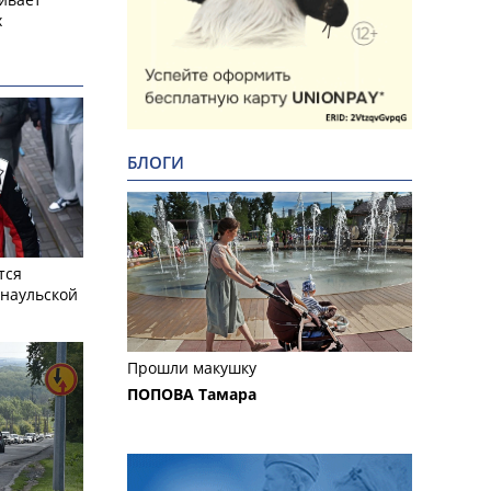
х
БЛОГИ
тся
рнаульской
Прошли макушку
ПОПОВА Тамара