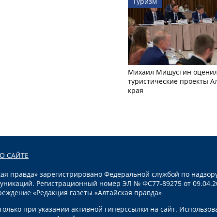
Туризм
Михаил Мишустин оцени
туристические проекты А
края
О САЙТЕ
я правда» зарегистрировано Федеральной службой по надзору
уникаций. Регистрационный номер ЭЛ № ФС77-89275 от 09.04.2
реждение «Редакция газеты «Алтайская правда»
олько при указании активной гиперссылки на сайт. Использов