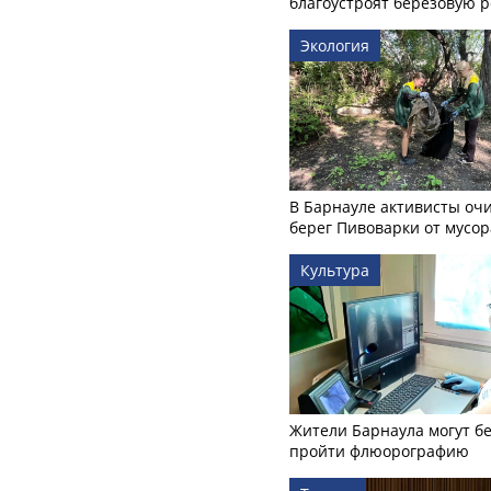
благоустроят березовую 
Экология
В Барнауле активисты оч
берег Пивоварки от мусор
Культура
Жители Барнаула могут бе
пройти флюорографию