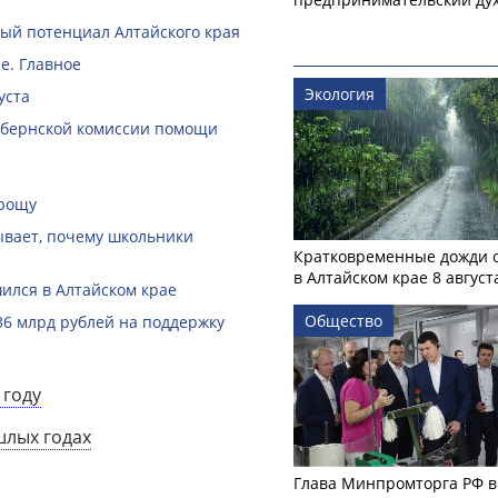
й потенциал Алтайского края
е. Главное
Экология
уста
губернской комиссии помощи
 рощу
зывает, почему школьники
Кратковременные дожди 
в Алтайском крае 8 август
ился в Алтайском крае
Общество
36 млрд рублей на поддержку
 году
шлых годах
Глава Минпромторга РФ в