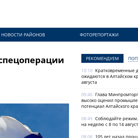
НОВОСТИ РАЙОНОВ
ФОТОРЕПОРТАЖИ
 спецоперации
РЕКОМЕНДУЕМ
ПОП
10:10
Кратковременные 
ожидаются в Алтайском кр
августа
09:40
Глава Минпромторг
высоко оценил промышл
потенциал Алтайского кр
08:49
Соблюдайте режим.
на неделю с 8 по 14 авгус
08:08
105 лет назад прош