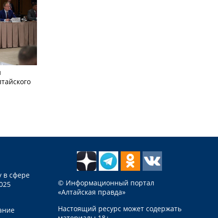
л
лтайского
 в сфере
© Информационный портал
025
«Алтайская правда»
Настоящий ресурс может содержать
ание
материалы 18+