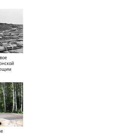
вое
рнской
ающим
ле