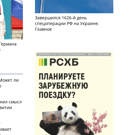
Завершился 1626-й день
спецоперации РФ на Украине.
Главное
 Германа
е
РЕКЛАМА АО "РОССЕЛЬХОЗБАНК". ИНН 772511448.
 Может ли
о
снил смысл
звитии
у
ивает
х