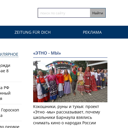
ZEITUNG FÜR DICH
РЕКЛАМА
«ЭТНО - МЫ»
УЛЯРНОЕ
дожди
ае 8
а РФ
енный
ая
Кокошники, руны и тухья: проект
 Гороскоп
«Этно -мы» рассказывает, почему
та
школьники Барнаула взялись
снимать кино о народах России
ло первое