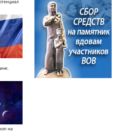
отенциал
ине.
коп на