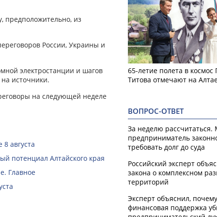
, предположительно, из
переговоров России, Украины и
омной электростанции и шагов
65-летие полета в космос
 на источники.
Титова отмечают на Алта
ереговоры на следующей неделе
ВОПРОС-ОТВЕТ
За неделю рассчитаться.
предприниматель законн
 8 августа
требовать долг до суда
й потенциал Алтайского края
Российский эксперт объя
е. Главное
закона о комплексном ра
территорий
уста
Эксперт объяснил, почем
финансовая поддержка уб
предпринимательский ду