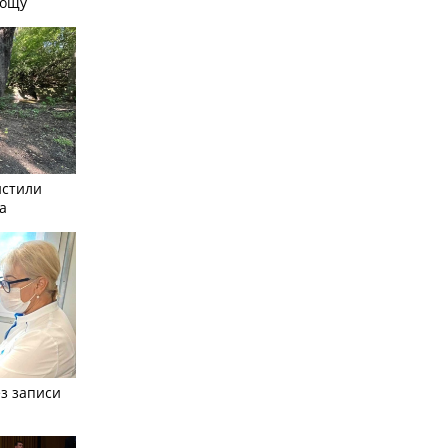
рощу
истили
а
з записи