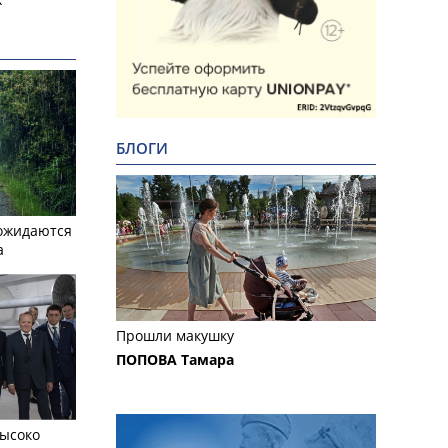
БЛОГИ
ожидаются
а
Прошли макушку
ПОПОВА Тамара
ысоко