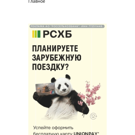
Главное
РЕКЛАМА АО "РОССЕЛЬХОЗБАНК". ИНН 772511448.