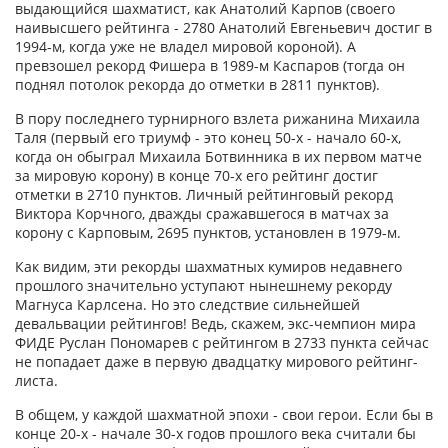
выдающийся шахматист, как Анатолий Карпов (своего
наивысшего рейтинга - 2780 Анатолий Евгеньевич достиг в
1994-м, когда уже не владел мировой короной). А
превзошел рекорд Фишера в 1989-м Каспаров (тогда он
поднял потолок рекорда до отметки в 2811 пунктов).
В пору последнего турнирного взлета рижанина Михаила
Таля (первый его триумф - это конец 50-х - начало 60-х,
когда он обыграл Михаила Ботвинника в их первом матче
за мировую корону) в конце 70-х его рейтинг достиг
отметки в 2710 пунктов. Личный рейтинговый рекорд
Виктора Корчного, дважды сражавшегося в матчах за
корону с Карповым, 2695 пунктов, установлен в 1979-м.
Как видим, эти рекорды шахматных кумиров недавнего
прошлого значительно уступают нынешнему рекорду
Магнуса Карлсена. Но это следствие сильнейшей
девальвации рейтингов! Ведь, скажем, экс-чемпион мира
ФИДЕ Руслан Пономарев с рейтингом в 2733 пункта сейчас
не попадает даже в первую двадцатку мирового рейтинг-
листа.
В общем, у каждой шахматной эпохи - свои герои. Если бы в
конце 20-х - начале 30-х годов прошлого века считали бы