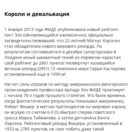
Короли и девальвация
1 января 2013 года ФИДЕ опубликовала новый рейтинг-
лист Эло (обновляющийся ежемесячно), официально
засвидетельствовавший, что 22-летний Магнус Карлсен
стал обладателем нового мирового рекорда. По
результатам состоявшегося в декабре супертурнира в
Лондоне юный шахматный гений из Норвегии нарастил
свой рейтинг до 2861 пункта! Низвергнут казавшийся
вечным рекорд (2851) 13 чемпиона мира Гарри Каспарова,
установленный еще в 1999-м!
Расчет силы игроков по методу американского (венгерского
происхождения) профессора Арпада Эло ФИДЕ практикует
с начала 70-х годов прошлого столетия. Это были времена,
когда фантастические результаты показывал американец
Роберт Фишер: в матчах претендентов на мировую корону
он всухую со счетом 6-0 (!) обыграл сперва советского
гросса Марка Тайманова, а затем датчанина Бента
Ларсена. Рейтинговый рекорд Фишера, установленный в
1972-м, 2785 пунктов, не смог побить даже такой