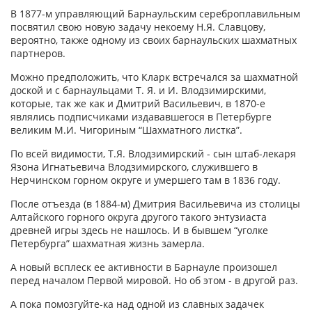
В 1877-м управляющий Барнаульским сереброплавильным
посвятил свою новую задачу некоему Н.Я. Славцову,
вероятно, также одному из своих барнаульских шахматных
партнеров.
Можно предположить, что Кларк встречался за шахматной
доской и с барнаульцами Т. Я. и И. Влодзимирскими,
которые, так же как и Дмитрий Васильевич, в 1870-е
являлись подписчиками издававшегося в Петербурге
великим М.И. Чигориным “Шахматного листка”.
По всей видимости, Т.Я. Влодзимирский - сын штаб-лекаря
Язона Игнатьевича Влодзимирского, служившего в
Нерчинском горном округе и умершего там в 1836 году.
После отъезда (в 1884-м) Дмитрия Васильевича из столицы
Алтайского горного округа другого такого энтузиаста
древней игры здесь не нашлось. И в бывшем “уголке
Петербурга” шахматная жизнь замерла.
А новый всплеск ее активности в Барнауле произошел
перед началом Первой мировой. Но об этом - в другой раз.
А пока помозгуйте-ка над одной из славных задачек