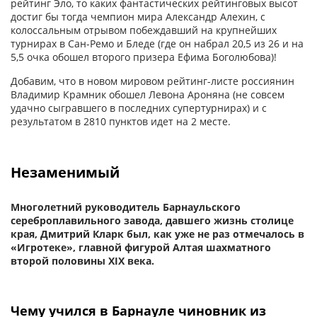
рейтинг Эло, то каких фантастических рейтинговых высот
достиг бы тогда чемпион мира Александр Алехин, с
колоссальным отрывом побеждавший на крупнейших
турнирах в Сан-Ремо и Бледе (где он набрал 20,5 из 26 и на
5,5 очка обошел второго призера Ефима Боголюбова)!
Добавим, что в новом мировом рейтинг-листе россиянин
Владимир Крамник обошел Левона Ароняна (не совсем
удачно сыгравшего в последних супертурнирах) и с
результатом в 2810 пунктов идет на 2 месте.
Незаменимый
Многолетний руководитель Барнаульского
сереброплавильного завода, давшего жизнь столице
края, Дмитрий Кларк был, как уже не раз отмечалось в
«Игротеке», главной фигурой Алтая шахматного
второй половины XIX века.
Чему учился в Барнауле чиновник из