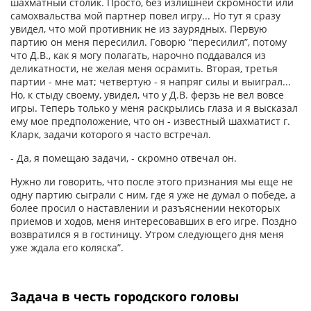
шахматный столик. Просто, без излишней скромности или
самохвальства мой партнер повел игру... Но тут я сразу
увидел, что мой противник не из заурядных. Первую
партию он меня пересилил. Говорю “пересилил”, потому
что Д.В., как я могу полагать, нарочно поддавался из
деликатности, не желая меня осрамить. Вторая, третья
партии - мне мат; четвертую - я напряг силы и выиграл...
Но, к стыду своему, увидел, что у Д.В. ферзь не вел вовсе
игры. Теперь только у меня раскрылись глаза и я высказал
ему мое предположение, что он - известный шахматист г.
Кларк, задачи которого я часто встречал.
- Да, я помещаю задачи, - скромно отвечал он.
Нужно ли говорить, что после этого признания мы еще не
одну партию сыграли с ним, где я уже не думал о победе, а
более просил о наставлении и разъяснении некоторых
приемов и ходов, меня интересовавших в его игре. Поздно
возвратился я в гостиницу. Утром следующего дня меня
уже ждала его коляска”.
Задача в честь городского головы