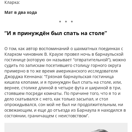
Кларка:
Мат в два хода
* * *
“И я принуждён был спать на столе”
О том, как автор воспоминаний о шахматных поединках с
Кларком чиновник В. Краузе провел ночь в барнаульской
гостинице (которую он называет “отвратительной”), можно
судить по запискам посетившего столицу горного округа
примерно в то же время американского исследователя
Джорджа Кеннана: “Грязная барнаульская гостиница
кишела клопами, и я принужден был спать на столе, или,
вернее, столике длиной в четыре фута и шириной в три,
стоявшем посреди комнаты. По причине того, что я то и
дело скатывался с него, как только засыпал, и стол
опрокидывался, сон мой не был ни продолжительным, ни
освежающим, и еще до отъезда из Барнаула я находился в
состоянии, граничащем с неистовством”.