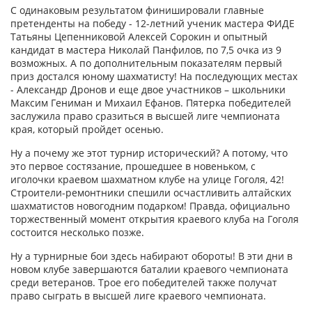
С одинаковым результатом финишировали главные
претенденты на победу - 12-летний ученик мастера ФИДЕ
Татьяны Цепенниковой Алексей Сорокин и опытный
кандидат в мастера Николай Панфилов, по 7,5 очка из 9
возможных. А по дополнительным показателям первый
приз достался юному шахматисту! На последующих местах
- Александр Дронов и еще двое участников – школьники
Максим Гениман и Михаил Ефанов. Пятерка победителей
заслужила право сразиться в высшей лиге чемпионата
края, который пройдет осенью.
Ну а почему же этот турнир исторический? А потому, что
это первое состязание, прошедшее в новеньком, с
иголочки краевом шахматном клубе на улице Гоголя, 42!
Строители-ремонтники спешили осчастливить алтайских
шахматистов новогодним подарком! Правда, официально
торжественный момент открытия краевого клуба на Гоголя
состоится несколько позже.
Ну а турнирные бои здесь набирают обороты! В эти дни в
новом клубе завершаются баталии краевого чемпионата
среди ветеранов. Трое его победителей также получат
право сыграть в высшей лиге краевого чемпионата.