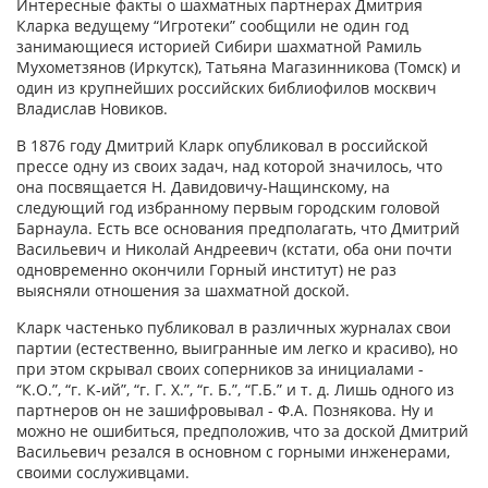
Интересные факты о шахматных партнерах Дмитрия
Кларка ведущему “Игротеки” сообщили не один год
занимающиеся историей Сибири шахматной Рамиль
Мухометзянов (Иркутск), Татьяна Магазинникова (Томск) и
один из крупнейших российских библиофилов москвич
Владислав Новиков.
В 1876 году Дмитрий Кларк опубликовал в российской
прессе одну из своих задач, над которой значилось, что
она посвящается Н. Давидовичу-Нащинскому, на
следующий год избранному первым городским головой
Барнаула. Есть все основания предполагать, что Дмитрий
Васильевич и Николай Андреевич (кстати, оба они почти
одновременно окончили Горный институт) не раз
выясняли отношения за шахматной доской.
Кларк частенько публиковал в различных журналах свои
партии (естественно, выигранные им легко и красиво), но
при этом скрывал своих соперников за инициалами -
“К.О.”, “г. К-ий”, “г. Г. Х.”, “г. Б.”, “Г.Б.” и т. д. Лишь одного из
партнеров он не зашифровывал - Ф.А. Познякова. Ну и
можно не ошибиться, предположив, что за доской Дмитрий
Васильевич резался в основном с горными инженерами,
своими сослуживцами.