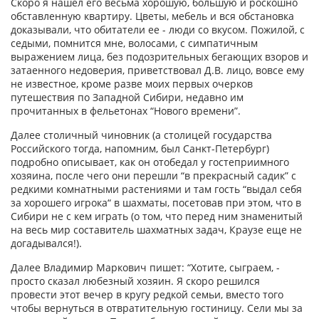
Скоро я нашел его весьма хорошую, большую и роскошно
обставленную квартиру. Цветы, мебель и вся обстановка
доказывали, что обитатели ее - люди со вкусом. Пожилой, с
седыми, помнится мне, волосами, с симпатичным
выражением лица, без подозрительных бегающих взоров и
затаенного недоверия, приветствовал Д.В. лицо, вовсе ему
не известное, кроме разве моих первых очерков
путешествия по Западной Сибири, недавно им
прочитанных в фельетонах “Нового времени”.
Далее столичный чиновник (а столицей государства
Российского тогда, напомним, был Санкт-Петербург)
подробно описывает, как он отобедал у гостеприимного
хозяина, после чего они перешли “в прекрасный садик” с
редкими комнатными растениями и там гость “выдал себя
за хорошего игрока“ в шахматы, посетовав при этом, что в
Сибири не с кем играть (о том, что перед ним знаменитый
на весь мир составитель шахматных задач, Краузе еще не
догадывался!).
Далее Владимир Маркович пишет: “Хотите, сыграем, -
просто сказал любезный хозяин. Я скоро решился
провести этот вечер в кругу редкой семьи, вместо того
чтобы вернуться в отвратительную гостиницу. Сели мы за