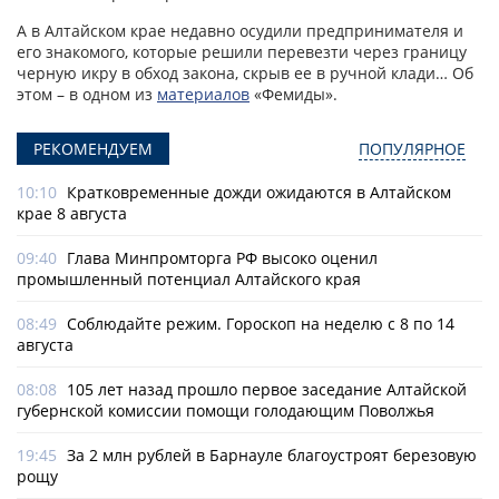
А в Алтайском крае недавно осудили предпринимателя и
его знакомого, которые решили перевезти через границу
черную икру в обход закона, скрыв ее в ручной клади… Об
этом – в одном из
материалов
«Фемиды».
РЕКОМЕНДУЕМ
ПОПУЛЯРНОЕ
10:10
Кратковременные дожди ожидаются в Алтайском
крае 8 августа
09:40
Глава Минпромторга РФ высоко оценил
промышленный потенциал Алтайского края
08:49
Соблюдайте режим. Гороскоп на неделю с 8 по 14
августа
08:08
105 лет назад прошло первое заседание Алтайской
губернской комиссии помощи голодающим Поволжья
19:45
За 2 млн рублей в Барнауле благоустроят березовую
рощу