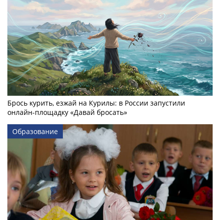
Брось курить, езжай на Курилы: в России запустили
онлайн-­площадку «Давай бросать»
Образование