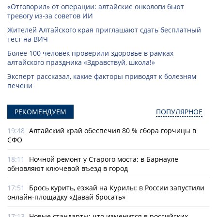
«Отговорил» от операции: алтайские онкологи бьют
тревогу из‑за советов ИИ
Жителей Алтайского края приглашают сдать бесплатный
тест на ВИЧ
Более 100 человек проверили здоровье в рамках
алтайского праздника «Здравствуй, школа!»
Эксперт рассказал, какие факторы приводят к болезням
печени
РЕКОМЕНДУЕМ
ПОПУЛЯРНОЕ
19:48
Алтайский край обеспечил 80 % сбора горчицы в
СФО
18:11
Ночной ремонт у Старого моста: в Барнауле
обновляют ключевой въезд в город
17:51
Брось курить, езжай на Курилы: в России запустили
онлайн-­площадку «Давай бросать»
17:13
Новые стандарты: что изменится в российских