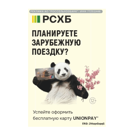
РЕКЛАМА АО "РОССЕЛЬХОЗБАНК". ИНН 772511448.