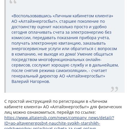
«Воспользовавшись «Личным кабинетом клиента»
АО «Алтайэнергосбыт», старшее поколение по
достоинству оценит насколько просто и удобно
сегодня оплачивать счета за электроэнергию без
комиссии, передавать показания прибора учёта,
получать электронную квитанцию, заказывать
энергосервисные услуги или обратиться с вопросом
в компанию, не выходя из дома! Умение общаться
посредством многофункциональных онлайн-
сервисов, сослужит хорошую службу и в дальнейшем,
после снятия режима самоизоляции», - считает
генеральный директор АО «Алтайэнергосбыт»
Валерий Нагорнов.
С простой инструкцией по регистрации в «Личном
кабинете клиента» АО «Алтайэнергосбыт» для физических
лиц можно ознакомиться, перейдя по ссылке:
https://www.altaiensb.com/news/company_news/detail/?
ID=ao-altayenergosbyt-nauchite-svoikh-starshikh-
rodstvennikov-oplachivat-scheta-za-svet-onlayn
.