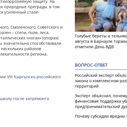
нтикоррозийную защиту. На
и природные преграды, в том
ся усиленный стале-
ого, Смоленского, Советского и
зен – степи, поля, леса,
Голубые береты и тельняш
таллических «ногах» (опорах)
августа в Барнауле торже
ты значительно способствовали
отметили День ВДВ
 нескольких районов
лекательности региона.
ВОПРОС-ОТВЕТ
Российский эксперт объя
ии VIII Кыргызско-российского
закона о комплексном ра
территорий
Эксперт объяснил, почем
 школу после капремонта
финансовая поддержка уб
предпринимательский ду
Почему субсидии вредны 