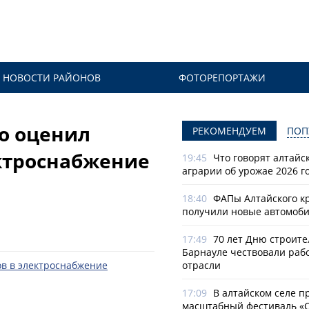
НОВОСТИ РАЙОНОВ
ФОТОРЕПОРТАЖИ
о оценил
РЕКОМЕНДУЕМ
ПОП
ектроснабжение
19:45
Что говорят алтайс
аграрии об урожае 2026 г
18:40
ФАПы Алтайского к
получили новые автомоб
17:49
70 лет Дню строите
Барнауле чествовали раб
отрасли
17:09
В алтайском селе п
масштабный фестиваль «