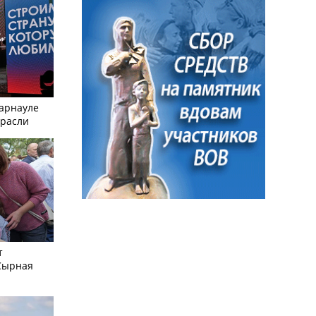
Барнауле
трасли
т
Сырная