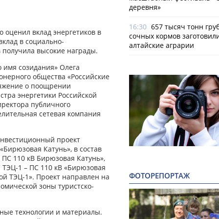
деревня»
16:30
657 тысяч тонн гру
о оценил вклад энергетиков в
сочных кормов заготовил
вклад в социально-
алтайские аграрии
в получила высокие награды.
о имя созидания» Олега
ионерного общества «Российские
оряжение о поощрении
стра энергетики Российской
иректора публичного
лительная сетевая компания
инвестиционный проект
«Бирюзовая Катунь», в состав
 ПС 110 кВ Бирюзовая Катунь»,
я ТЭЦ-1 – ПС 110 кВ «Бирюзовая
ФОТОРЕПОРТАЖ
кой ТЭЦ-1». Проект направлен на
номической зоны туристско-
ьные технологии и материалы.