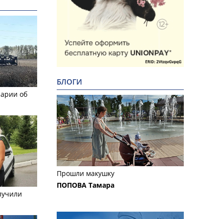
БЛОГИ
рарии об
Прошли макушку
ПОПОВА Тамара
лучили