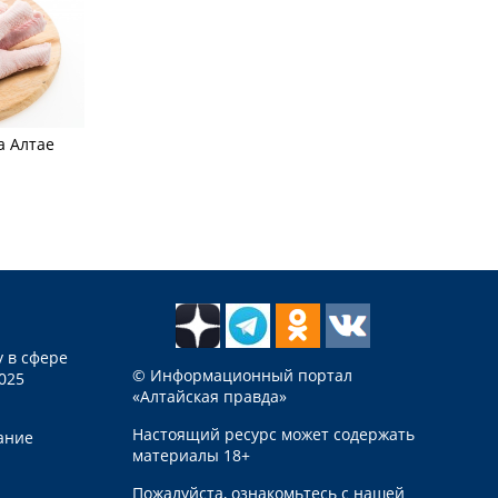
а Алтае
 в сфере
© Информационный портал
025
«Алтайская правда»
Настоящий ресурс может содержать
ание
материалы 18+
Пожалуйста, ознакомьтесь с нашей