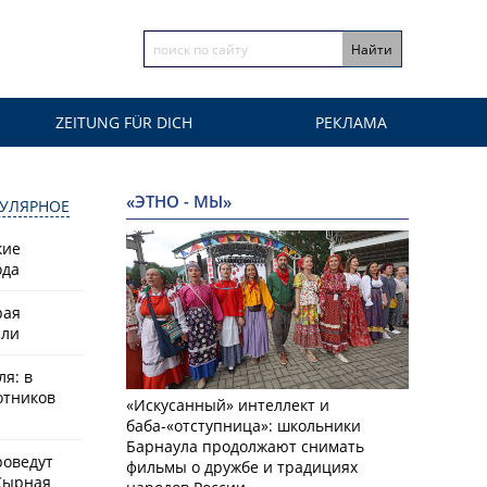
ZEITUNG FÜR DICH
РЕКЛАМА
«ЭТНО - МЫ»
УЛЯРНОЕ
кие
ода
рая
или
ля: в
отников
«Искусанный» интеллект и
баба-«отступница»: школьники
Барнаула продолжают снимать
роведут
фильмы о дружбе и традициях
Сырная