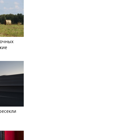
сочных
кие
ресекли