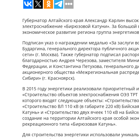
Губернатор Алтайского края Александр Карлин высок
электроснабжение «Бирюзовой Катуни». За большой 
экономическое развитие региона группа энергетико
Подписан указ о награждении медалью «За заслуги в
Бударгина, генерального директора публичного акц
сети» (г. Москва). Также губернатор подписал расп
благодарностью Андрея Черезова, заместителя Мини
Федерации, и Константина Петухова, генерального д
акционерного общества «Межрегиональная распреде
Сибири» (г. Красноярск).
В 2015 году энергетики реализовали приоритетный 
«Строительство объектов электроснабжения ОЭЗ ТРТ 
которого входят следующие объекты: «Строительство
«Строительство ВЛ 110 кВ (в габарите 220 кВ) Бийска
Катунь» и «Строительство двух ячеек 110 кВ на Бийс
создание на территории Алтайского края особой эко
рекреационного типа «Бирюзовая Катунь».
Для строительства энергетики использовали уникал