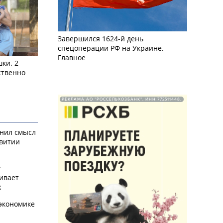
Завершился 1624-й день
спецоперации РФ на Украине.
Главное
ки. 2
ственно
РЕКЛАМА АО "РОССЕЛЬХОЗБАНК". ИНН 772511448.
снил смысл
звитии
у
ивает
х
экономике