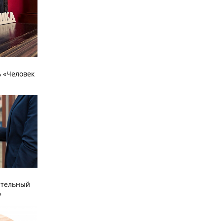
 «Человек
ательный
»