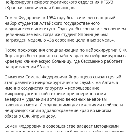
нейрохирург нейрохирургического отделения КГБУЗ
«Краевая клиническая больница».
Семен Федорович в 1954 году был зачислен в первый
набор студентов Алтайского государственного
медицинского института. Годы учебы совпали с освоением
целинных земель, тогда же студент Япрынцев был
награжден медалью «За освоение целинных земель».
После прохождения специализации по нейрохирургии С.Ф.
Япрынцев был принят на работу врачом-нейрохирургом в
Краевую клиническую больницу, где бессменно работает
на протяжении 53 лет.
С именем Семена Федоровича Япрынцева связан целый
этап развития нейрохирургической службы на Алтае, а
именно сосудистая хирургия – использование
микрохирургической техники при оперировании
аневризм, удалении артерио-венозных аневризм
головного мозга. Сегодняшними достижениями в области
нейроэндоскопии здравоохранение края во многом
обязано С.Ф. Япрынцеву.
Семен Федорович в совершенстве владеет методиками
оперативного вмешательства у больных с заболеваниями