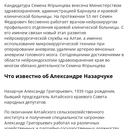
Кандидатура Семена Япрынцева внесена Министерством
здравоохранения, администрацией Барнаула и краевой
клинической больницы. На протяжении 53 лет Семен
Федорович бессменно работает врачом-нейрохирургом
профильного отделения краевой клинической больницы. С
его именем связан новый этап развития
нейрохирургической службы на Алтае, а именно
использование микрохирургической техники при
оперировании аневризм, удалении артерио-венозных
аневризм головного мозга. Сегодняшними достижениями в
области нейроэндоскопии здравоохранение края во
многом обязано деятельности Семена Япрынцева.
Что известно об Александре Назарчуке
Назарчук Александр Григорьевич, 1939 года рождения,
бывший председатель Алтайского краевого Совета
народных депутатов.
По окончании Алтайского сельскохозяйственного
института и получения специальности «агроном»
Александр Григорьевич работал на различных
хозяйственных и партийно-государственных должностях