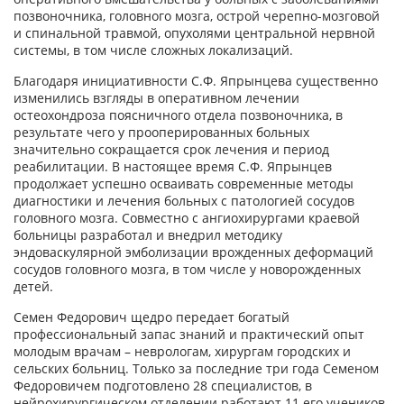
позвоночника, головного мозга, острой черепно-мозговой
и спинальной травмой, опухолями центральной нервной
системы, в том числе сложных локализаций.
Благодаря инициативности С.Ф. Япрынцева существенно
изменились взгляды в оперативном лечении
остеохондроза поясничного отдела позвоночника, в
результате чего у прооперированных больных
значительно сокращается срок лечения и период
реабилитации. В настоящее время С.Ф. Япрынцев
продолжает успешно осваивать современные методы
диагностики и лечения больных с патологией сосудов
головного мозга. Совместно с ангиохирургами краевой
больницы разработал и внедрил методику
эндоваскулярной эмболизации врожденных деформаций
сосудов головного мозга, в том числе у новорожденных
детей.
Семен Федорович щедро передает богатый
профессиональный запас знаний и практический опыт
молодым врачам – неврологам, хирургам городских и
сельских больниц. Только за последние три года Семеном
Федоровичем подготовлено 28 специалистов, в
нейрохирургическом отделении работают 11 его учеников.