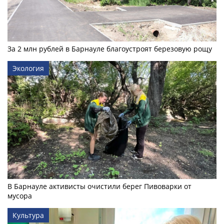
За 2 млн рублей в Барнауле благоустроят березовую рощу
Экология
В Барнауле активисты очистили берег Пивоварки от
мусора
Культура