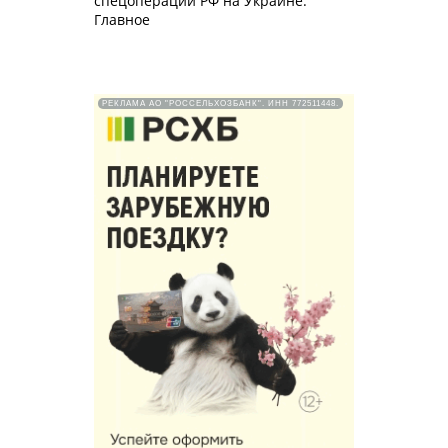
спецоперации РФ на Украине.
Главное
РЕКЛАМА АО "РОССЕЛЬХОЗБАНК". ИНН 772511448.