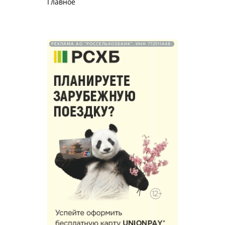
Главное
РЕКЛАМА АО "РОССЕЛЬХОЗБАНК". ИНН 772511448.