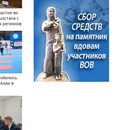
частие во
ызстана с
х регионов
робились
 Азии в