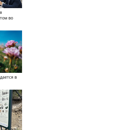
я
том во
дается в