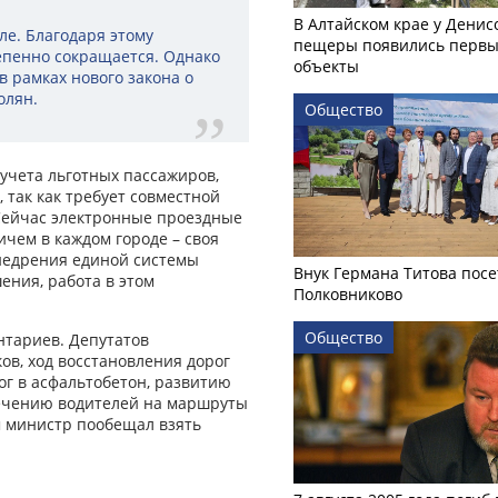
В Алтайском крае у Денис
ле. Благодаря этому
пещеры появились первы
епенно сокращается. Однако
объекты
в рамках нового закона о
олян.
Общество
учета льготных пассажиров,
 так как требует совместной
Сейчас электронные проездные
ичем в каждом городе – своя
внедрения единой системы
Внук Германа Титова посе
ния, работа в этом
Полковниково
Общество
нтариев. Депутатов
в, ход восстановления дорог
ог в асфальтобетон, развитию
лечению водителей на маршруты
м министр пообещал взять