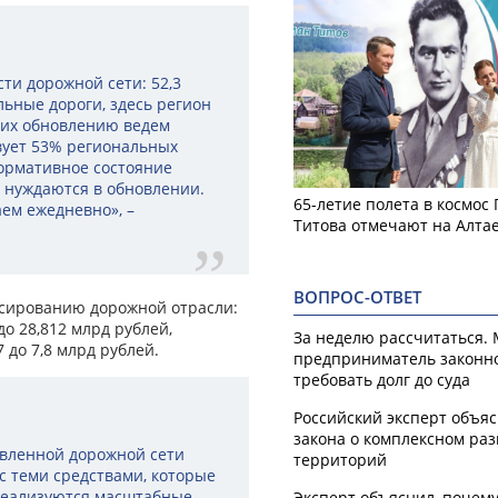
ти дорожной сети: 52,3
льные дороги, здесь регион
о их обновлению ведем
вует 53% региональных
нормативное состояние
% нуждаются в обновлении.
65-летие полета в космос
аем ежедневно», –
Титова отмечают на Алта
ВОПРОС-ОТВЕТ
нсированию дорожной отрасли:
до 28,812 млрд рублей,
За неделю рассчитаться.
 до 7,8 млрд рублей.
предприниматель законн
требовать долг до суда
Российский эксперт объя
закона о комплексном ра
твленной дорожной сети
территорий
с теми средствами, которые
 реализуются масштабные
Эксперт объяснил, почем