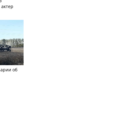
в
 актер
рарии об