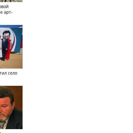
овой
е арт-
тил село