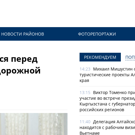
НОВОСТИ РАЙОНОВ
ФОТОРЕПОРТАЖИ
ся перед
РЕКОМЕНДУЕМ
ПОП
дорожной
14:23
Михаил Мишустин 
туристические проекты А
края
13:15
Виктор Томенко пр
участие во встрече прези
Кыргызстана с губернато
российских регионов
11:40
Делегация Алтайско
находится с рабочим визи
Вьетнаме