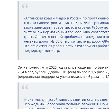
«Алтайский край – лидер в России по протяженнос
тысячи километров, из них 15,7 тысячи – региона
также занимает первое место в стране. Работу п
системно – нормативным требованиям соответст
трасс. Остается острой проблема приведения в 
местных дорог. Из 35,6 тыс. км местных дорог 68
Это объективная реальность, с которой мы работ
подчеркнул министр.
Он напомнил, что 2025 год стал рекордным по фина
29,4 млрд рублей. Дорожный фонд вырос в 1,5 раза – 
федеральная поддержка увеличилась в 4,6 раза – с 1,7
«Конечно, для устойчивого развития столь разве
необходимы более значительные вложения. Но и 
есть сегодня, край не снижает темпов: ежегодно