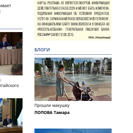
ивает
х
БЛОГИ
л
лтайского
Прошли макушку
ПОПОВА Тамара