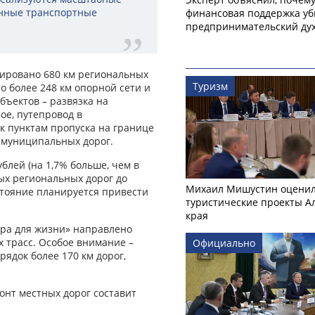
енные транспортные
финансовая поддержка уб
предпринимательский ду
тировано 680 км региональных
Туризм
но более 248 км опорной сети и
бъектов – развязка на
ое, путепровод в
к пунктам пропуска на границе
 муниципальных дорог.
блей (на 1,7% больше, чем в
ых региональных дорог до
Михаил Мишустин оцени
остояние планируется привести
туристические проекты А
края
ура для жизни» направлено
х трасс. Особое внимание –
Официально
рядок более 170 км дорог,
нт местных дорог составит