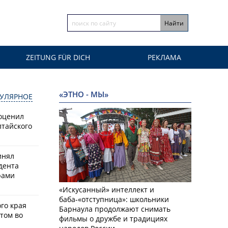
ZEITUNG FÜR DICH
РЕКЛАМА
«ЭТНО - МЫ»
УЛЯРНОЕ
оценил
лтайского
инял
дента
рами
«Искусанный» интеллект и
баба-«отступница»: школьники
го края
Барнаула продолжают снимать
том во
фильмы о дружбе и традициях