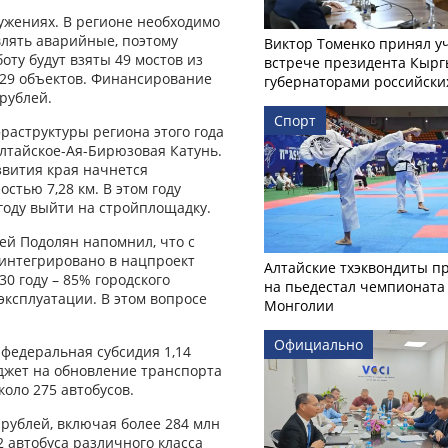
ужениях. В регионе необходимо
лять аварийные, поэтому
Виктор Томенко принял у
оту будут взяты 49 мостов из
встрече президента Кырг
ь 29 объектов. Финансирование
губернаторами российски
 рублей.
Спорт
раструктуры региона этого года
лтайское-Ая-Бирюзовая Катунь.
звития края начнется
стью 7,28 км. В этом году
 году выйти на стройплощадку.
ей Подолян напомнил, что с
 интегрировано в нацпроект
Алтайские тхэквондиты п
0 году – 85% городского
на пьедестал чемпионата
эксплуатации. В этом вопросе
Монголии
Официально
 федеральная субсидия 1,14
джет на обновление транспорта
коло 275 автобусов.
 рублей, включая более 284 млн
 автобуса различного класса