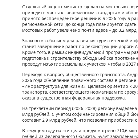
Отдельный акцент министр сделал на мостовых соор
приводить мосты к современным стандартам и обнов
принято беспрецедентное решение: в 2026 году в раб
региональной сети, до конца года планируется сдат
мостовых работ увеличено почти вдвое – до 3,2 млрд
Знаковым событием для развития туристической инф
станет завершение работ по реконструкции дороги А
Кроме того, в рамках индивидуальной программы ра
подготовка к строительству обхода Бийска протяженно
проведут изъятие земельных участков, чтобы в 2027
Переходя к вопросу общественного транспорта, Андр
2026 года обновление подвижного состава в регионе
«Инфраструктура для жизни». Целевой ориентир к 203
транспорта, соответствующего нормативам по сроку 
оказана существенная федеральная поддержка.
На трехлетний период (2026–2028) региону выделена
млрд рублей. С учетом софинансирования общий бю
составит 2,9 млрд рублей, что позволит приобрести о
В текущем году на эти цели предусмотрено 710,6 млн
рублей из федерального бюджета. Будут закуплены 62