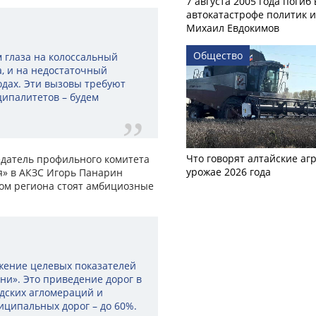
7 августа 2005 года погиб 
автокатастрофе политик и
Михаил Евдокимов
Общество
 глаза на колоссальный
, и на недостаточный
одах. Эти вызовы требуют
ципалитетов – будем
Что говорят алтайские аг
едатель профильного комитета
урожае 2026 года
я» в АКЗС Игорь Панарин
ом региона стоят амбициозные
жение целевых показателей
ни». Это приведение дорог в
одских агломераций и
иципальных дорог – до 60%.