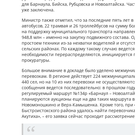
для Барнаула, Бийска, Рубцовска и Новоалтайска. Час
уже заключена.
Министр также отметил, что за последние пять лет в
автобусов, 22 трамвая и 26 троллейбусов на сумму бо
на поддержку муниципального транспорта направлено
948,8 млн – именно на закупку подвижного состава. 
простоем техники из-за нехватки водителей и отсутс
сельских районах. По каждому такому случаю ведетс
необходимости перераспределяются, инициируется 
прокуратуры.
Большое внимание в докладе было уделено межмун
перевозкам. В регионе действует 224 межмуниципа
440 сел, но на 10 из них перевозки не осуществляют
сообщения ведется последовательно: в прошлом год
регулируемый маршрут №134р «Барнаул – Новоалтай
планируются аукционы еще на два таких маршрута в 
Новомоношкино и Верх-Камышенка. Кроме того, при
Быстроистокского района удалось найти перевозчика
Акутиха», – его заявка сейчас проходит рассмотрение