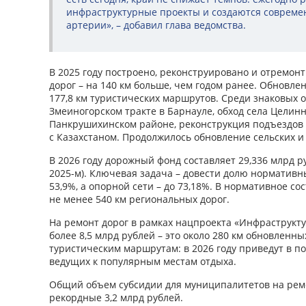
инфраструктурные проекты и создаются соврем
артерии», – добавил глава ведомства.
В 2025 году построено, реконструировано и отремон
дорог – на 140 км больше, чем годом ранее. Обновле
177,8 км туристических маршрутов. Среди знаковых о
Змеиногорском тракте в Барнауле, обход села Целинн
Панкрушихинском районе, реконструкция подъездов 
с Казахстаном. Продолжилось обновление сельских и
В 2026 году дорожный фонд составляет 29,336 млрд ру
2025-м). Ключевая задача – довести долю нормативн
53,9%, а опорной сети – до 73,18%. В нормативное с
не менее 540 км региональных дорог.
На ремонт дорог в рамках нацпроекта «Инфраструкт
более 8,5 млрд рублей – это около 280 км обновленны
туристическим маршрутам: в 2026 году приведут в по
ведущих к популярным местам отдыха.
Общий объем субсидии для муниципалитетов на ремо
рекордные 3,2 млрд рублей.