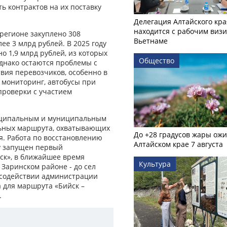
ть контрактов на их поставку
Делегация Алтайского кра
находится с рабочим визи
 регионе закуплено 308
Вьетнаме
лее 3 млрд рублей. В 2025 году
 1,9 млрд рублей, из которых
Общество
Однако остаются проблемы с
твия перевозчиков, особенно в
я мониторинг, автобусы при
проверки с участием
иципальным и муниципальным
льных маршрута, охватывающих
До +28 градусов жары ожи
ся. Работа по восстановлению
Алтайском крае 7 августа
у запущен первый
ск», в ближайшее время
Культура
Заринском районе - до сел
 содействии администрации
 для маршрута «Бийск –
.