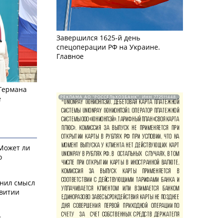
Завершился 1625-й день
спецоперации РФ на Украине.
Главное
 Германа
е
РЕКЛАМА АО "РОССЕЛЬХОЗБАНК". ИНН 772511448.
 Может ли
о
снил смысл
звитии
у