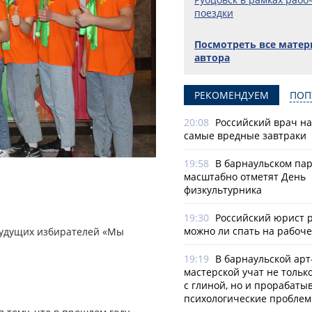
поездки
Посмотреть все мате
автора
РЕКОМЕНДУЕМ
ПОП
20:08
Российский врач н
самые вредные завтраки
19:58
В барнаульском па
масштабно отметят День
физкультурника
19:30
Российский юрист 
можно ли спать на рабоч
 будущих избирателей «Мы
19:19
В барнаульской арт
мастерской учат не тольк
с глиной, но и прорабаты
психологические пробле