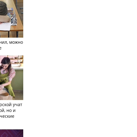
нил, можно
е
рской учат
ой, но и
ческие