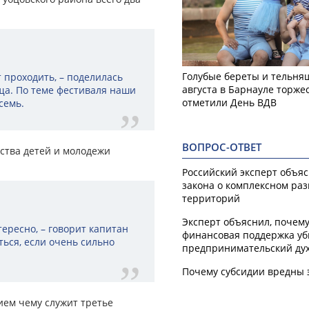
Голубые береты и тельняш
т проходить, – поделилась
августа в Барнауле торже
ща. По теме фестиваля наши
отметили День ВДВ
семь.
ВОПРОС-ОТВЕТ
ства детей и молодежи
Российский эксперт объя
закона о комплексном ра
территорий
Эксперт объяснил, почем
ересно, – говорит капитан
финансовая поддержка уб
ться, если очень сильно
предпринимательский ду
Почему субсидии вредны 
ием чему служит третье