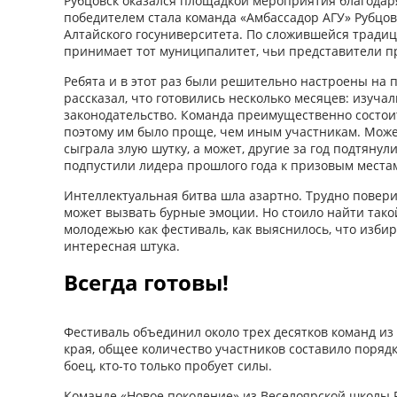
Рубцовск оказался площадкой мероприятия благодаря
победителем стала команда «Амбассадор АГУ» Рубцов
Алтайского госуниверситета. По сложившейся тради
принимает тот муниципалитет, чьи представители 
Ребята и в этот раз были решительно настроены на 
рассказал, что готовились несколько месяцев: изуч
законодательство. Команда преимущественно состоит
поэтому им было проще, чем иным участникам. Може
сыграла злую шутку, а может, другие за год подтянул
подпустили лидера прошлого года к призовым места
Интеллектуальная битва шла азартно. Трудно повери
может вызвать бурные эмоции. Но стоило найти так
молодежью как фестиваль, как выяснилось, что изби
интересная штука.
Всегда готовы!
Фестиваль объединил около трех десятков команд из
края, общее количество участников составило порядк
боец, кто-то только пробует силы.
Команде «Новое поколение» из Веселоярской школы Р