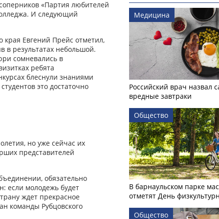
х соперников «Партия любителей
олледжа. И следующий
Медицина
 края Евгений Прейс отметил,
ыв в результатах небольшой.
юри сомневались в
визитках ребята
нкурсах блеснули знаниями
 студентов это достаточно
Российский врач назвал 
вредные завтраки
Общество
летия, но уже сейчас их
арших представителей
объединении, обязательно
В барнаульском парке ма
н: если молодежь будет
отметят День физкультур
страну ждет прекрасное
тан команды Рубцовского
Общество