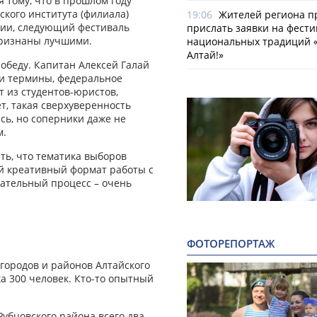
 тому, что в прошлом году
ского института (филиала)
19:06
Жителей региона 
ции, следующий фестиваль
прислать заявки на фести
признаны лучшими.
национальных традиций «
Алтай!»
победу. Капитан Алексей Галай
али термины, федеральное
 из студентов-юристов,
т, такая сверхуверенность
ись, но соперники даже не
м.
ть, что тематика выборов
ой креативный формат работы с
рательный процесс – очень
ФОТОРЕПОРТАЖ
 городов и районов Алтайского
а 300 человек. Кто-то опытный
убцовского района всего два