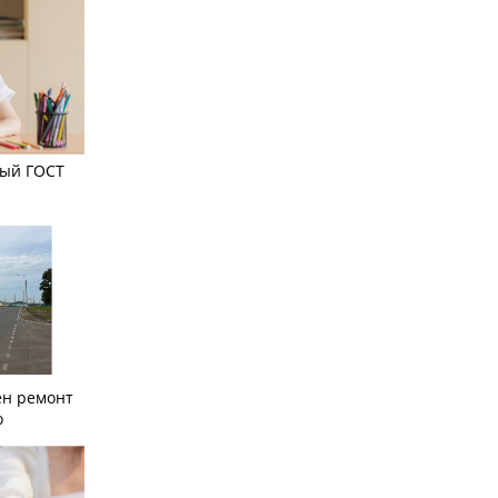
вый ГОСТ
ён ремонт
о