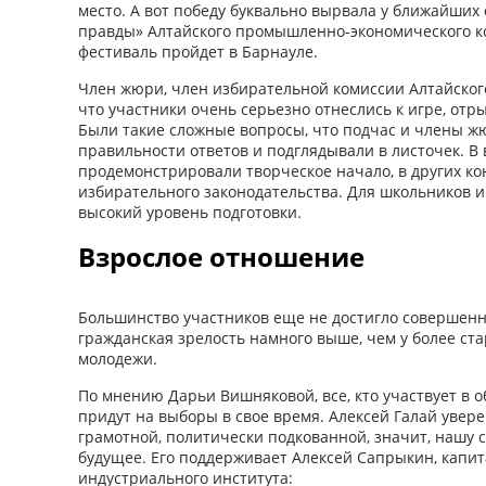
место. А вот победу буквально вырвала у ближайши
правды» Алтайского промышленно-экономического к
фестиваль пройдет в Барнауле.
Член жюри, член избирательной комиссии Алтайского
что участники очень серьезно отнеслись к игре, отр
Были такие сложные вопросы, что подчас и члены ж
правильности ответов и подглядывали в листочек. В 
продемонстрировали творческое начало, в других ко
избирательного законодательства. Для школьников и
высокий уровень подготовки.
Взрослое отношение
Большинство участников еще не достигло совершенно
гражданская зрелость намного выше, чем у более ст
молодежи.
По мнению Дарьи Вишняковой, все, кто участвует в 
придут на выборы в свое время. Алексей Галай увере
грамотной, политически подкованной, значит, нашу 
будущее. Его поддерживает Алексей Сапрыкин, капи
индустриального института: