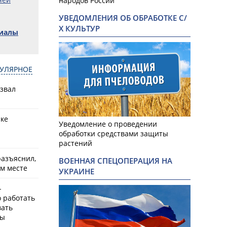
народов России
УВЕДОМЛЕНИЯ ОБ ОБРАБОТКЕ С/
Х КУЛЬТУР
риалы
УЛЯРНОЕ
азвал
рке
Уведомление о проведении
обработки средствами защиты
растений
разъяснил,
ВОЕННАЯ СПЕЦОПЕРАЦИЯ НА
ем месте
УКРАИНЕ
-
о работать
вать
мы