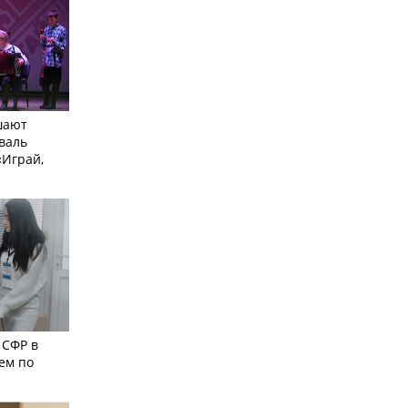
шают
валь
Играй,
 СФР в
ем по