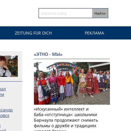
ZEITUNG FÜR DICH
РЕКЛАМА
«ЭТНО - МЫ»
рал
ем
«Искусанный» интеллект и
ксандр
баба-«отступница»: школьники
цовск
Барнаула продолжают снимать
л
фильмы о дружбе и традициях
чей