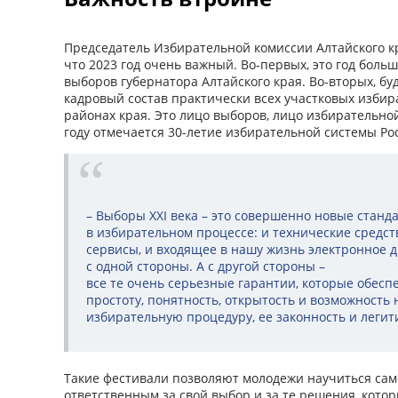
Председатель Избирательной комиссии Алтайского к
что 2023 год очень важный. Во-первых, это год бол
выборов губернатора Алтайского края. Во-вторых, б
кадровый состав практически всех участковых избир
районах края. Это лицо выборов, лицо избирательной
году отмечается 30-летие избирательной системы Ро
– Выборы XXI века – это совершенно новые стан
в избирательном процессе: и технические средст
сервисы, и входящее в нашу жизнь электронное 
с одной стороны. А с другой стороны –
все те очень серьезные гарантии, которые обесп
простоту, понятность, открытость и возможность
избирательную процедуру, ее законность и легити
Такие фестивали позволяют молодежи научиться сам
ответственным за свой выбор и за те решения, кото