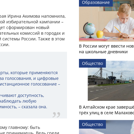
Образование
рая Ирина Акимова напомнила,
ьшой избирательной кампании –
удет сформирован новый
ательных комиссий в городах и
 системы России. Также в этом
ссии.
В России могут ввести но
на школьные дневники
Общество
дарты, которые применяются
ва голосования, и цифровые
дистанционное голосование –
ечивают доступность,
 наблюдать любую
мность, – сказала она.
В Алтайском крае заверш
трёх улиц в селе Малахов
Общество
ому главному: быть
рые принимаешь. Ведь среди