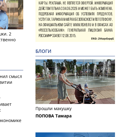
ки. 2
ственно
БЛОГИ
снил смысл
звитии
у
ивает
Прошли макушку
х
ПОПОВА Тамара
экономике