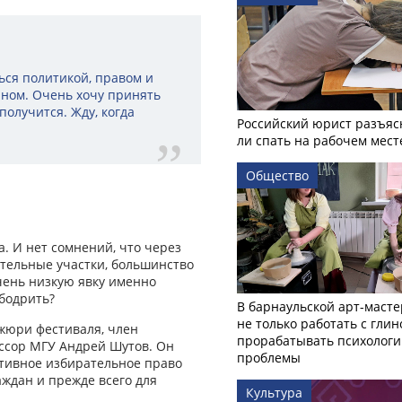
ся политикой, правом и
ном. Очень хочу принять
получится. Жду, когда
Российский юрист разъяс
ли спать на рабочем мест
Общество
а. И нет сомнений, что через
рательные участки, большинство
чень низкую явку именно
збодрить?
В барнаульской арт-масте
не только работать с глин
 жюри фестиваля, член
прорабатывать психологи
ссор МГУ Андрей Шутов. Он
проблемы
ктивное избирательное право
ждан и прежде всего для
Культура