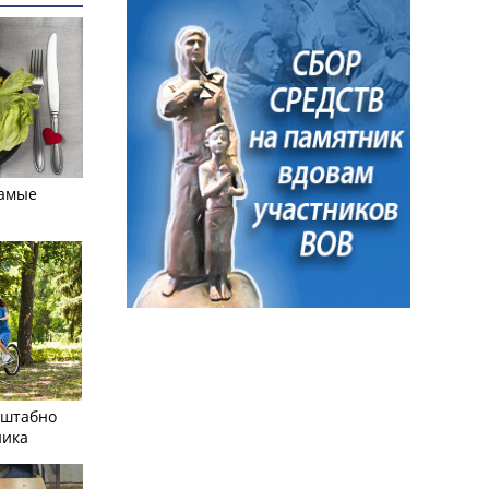
самые
сштабно
ника