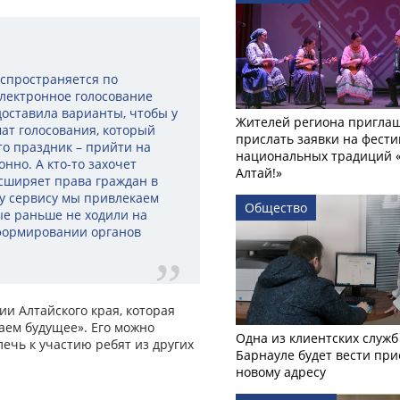
спространяется по
лектронное голосование
доставила варианты, чтобы у
Жителей региона пригла
ат голосования, который
прислать заявки на фести
то праздник – прийти на
национальных традиций «
нно. А кто-то захочет
Алтай!»
асширяет права граждан в
му сервису мы привлекаем
Общество
ые раньше не ходили на
 формировании органов
и Алтайского края, которая
аем будущее». Его можно
Одна из клиентских служб
ечь к участию ребят из других
Барнауле будет вести при
новому адресу