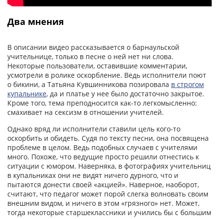
Два мнения
В описании видео рассказывается о барнаульской
учительнице, только в песне о ней нет ни слова.
Некоторые пользователи, оставившие комментарии,
усмотрели в ролике оскорбление. Ведь исполнители поют
о бикини, а Татьяна Кувшинникова позировала
в строгом
купальнике
, да и платье у нее было достаточно закрытое.
Кроме того, тема преподносится как-то легкомысленно:
смахивает на сексизм в отношении учителей.
Однако вряд ли исполнители ставили цель кого-то
оскорбить и обидеть. Судя по тексту песни, она посвящена
проблеме в целом. Ведь подобных случаев с учителями
много. Похоже, что ведущие просто решили отнестись к
ситуации с юмором. Наверняка, в фотографиях учительниц
в купальниках они не видят ничего дурного, что и
пытаются донести своей «акцией». Наверное, наоборот,
считают, что педагог может порой слегка волновать своим
внешним видом, и ничего в этом «грязного» нет. Может,
тогда некоторые старшеклассники и учились бы с большим