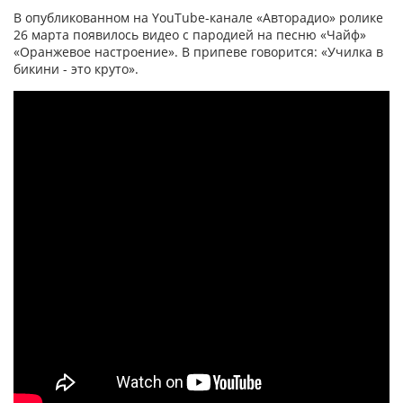
В опубликованном на YouTube-канале «Авторадио» ролике
26 марта появилось видео с пародией на песню «Чайф»
«Оранжевое настроение». В припеве говорится: «Училка в
бикини - это круто».