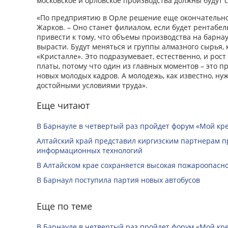
московское и орловское производства должны будут 
«По предприятию в Орле решение еще окончательно 
Жарков. – Оно станет филиалом, если будет рентаб
привести к тому, что объемы производства на барн
вырасти. Будут меняться и группы алмазного сырья,
«Кристалле». Это подразумевает, естественно, и рос
платы, потому что один из главных моментов – это 
новых молодых кадров. А молодежь, как известно, н
достойными условиями труда».
Еще читают
В Барнауле в четвертый раз пройдет форум «Мой кр
Алтайский край представил киргизским партнерам п
информационных технологий
В Алтайском крае сохраняется высокая пожароопасн
В Барнаул поступила партия новых автобусов
Еще по теме
В Барнауле в четвертый раз пройдет форум «Мой кр