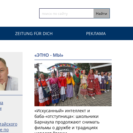
ZEITUNG FÜR DICH
РЕКЛАМА
«ЭТНО - МЫ»
ла
м
«Искусанный» интеллект и
баба-«отступница»: школьники
Барнаула продолжают снимать
тайского
фильмы о дружбе и традициях
е по