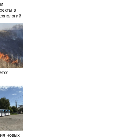
ил
оекты в
ехнологий
ется
тия новых