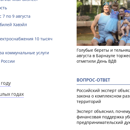
ость
 7 по 9 августа
билей Хавэйл
лектроснабжения 10 тысяч
Голубые береты и тельняш
за коммунальные услуги
августа в Барнауле торже
отметили День ВДВ
 России
ВОПРОС-ОТВЕТ
 году
Российский эксперт объя
шлых годах
закона о комплексном ра
территорий
Эксперт объяснил, почем
финансовая поддержка уб
предпринимательский ду