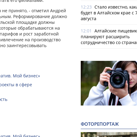
стать его филиалами.
12:23
Стало известно, как
не принято, - отметил Андрей
будет в Алтайском крае с 7
ельным. Реформирование должно
августа
аульской площадке должны
 которые обрабатываются на
12:01
Алтайские пищеви
т тарифов и рост заработной
планируют расширить
привлечение на производство
сотрудничество со стран
ужно заинтересовывать
еатив. Мой бизнес»
роекты в сфере
ость
ФОТОРЕПОРТАЖ
еатив. Мой бизнес»