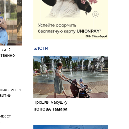
БЛОГИ
ки. 2
ственно
снил смысл
звитии
Прошли макушку
ПОПОВА Тамара
у
ивает
х