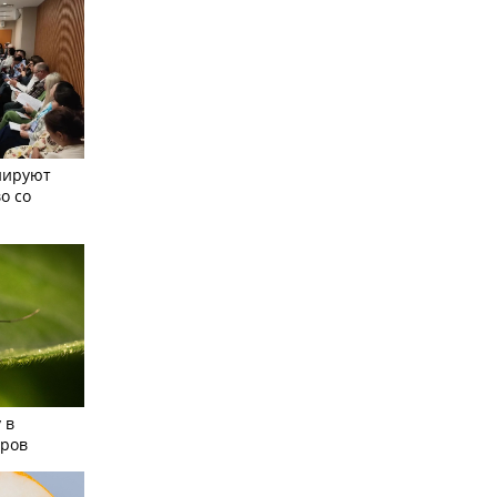
нируют
о со
 в
аров