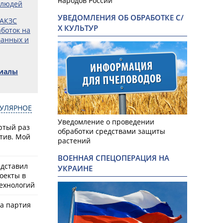
народов России
 людей
УВЕДОМЛЕНИЯ ОБ ОБРАБОТКЕ С/
 АКЗС
Х КУЛЬТУР
боток на
ванных и
риалы
УЛЯРНОЕ
Уведомление о проведении
ртый раз
обработки средствами защиты
тив. Мой
растений
ВОЕННАЯ СПЕЦОПЕРАЦИЯ НА
едставил
УКРАИНЕ
оекты в
ехнологий
ла партия