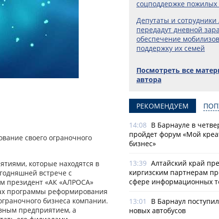
соцподдержке пожилых
Депутаты и сотрудники
передадут дневной зара
обеспечение мобилизо
поддержку их семей
Посмотреть все мате
автора
РЕКОМЕНДУЕМ
ПОП
14:08
В Барнауле в четве
пройдет форум «Мой креа
вание своего ограночного
бизнес»
13:39
Алтайский край пр
ятиями, которые находятся в
киргизским партнерам пр
егодняшней встрече с
сфере информационных т
ым президент «АК «АЛРОСА»
ках программы реформирования
ограночного бизнеса компании.
13:01
В Барнаул поступи
овным предприятием, а
новых автобусов