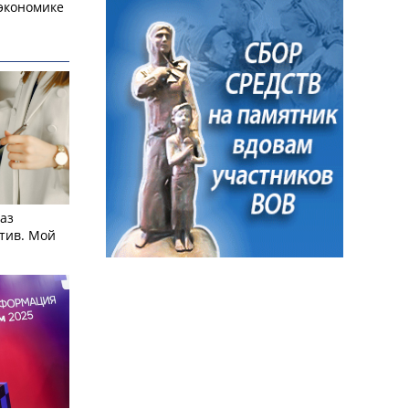
экономике
аз
тив. Мой