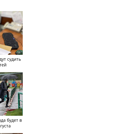
дут судить
тей
ода будет в
вгуста