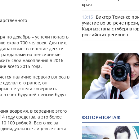
края
13:15
Виктор Томенко пр
дарственного
участие во встрече прези
Кыргызстана с губернато
российских регионов
ря по декабрь – успели попасть
 около 700 человек. Для них,
одинаковые: в течение десяти
е гражданами на пенсионные
ожить свои накопления в 2016
ие всего 2015 года.
тся наличие первого взноса в
е сделал его ранее, он
торые не успели совершить
 в счет будущей пенсии будут
вия вовремя, в середине этого
4 году средства, а это более
ФОТОРЕПОРТАЖ
10 100 рублей. Всего же за
индивидуальные лицевые счета