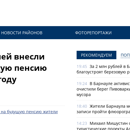
НОВОСТИ РАЙОНОВ
ФОТОРЕПОРТАЖИ
лей внесли
РЕКОМЕНДУЕМ
ПОП
щую пенсию
19:45
За 2 млн рублей в 
благоустроят березовую 
году
19:24
В Барнауле активи
очистили берег Пивоварк
мусора
18:40
Жители Барнаула мо
записи пройти флюорогр
14:23
Михаил Мишустин 
туристические проекты А