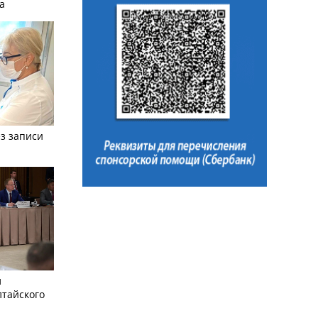
а
з записи
л
лтайского