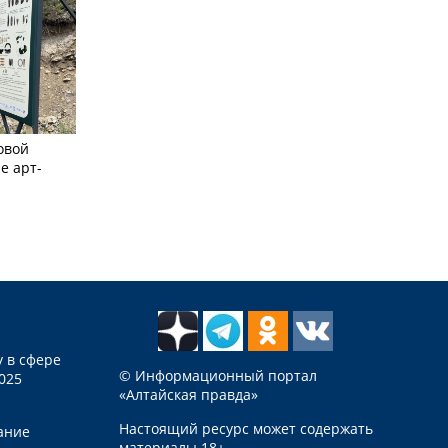
овой
е арт-
 в сфере
© Информационный портал
025
«Алтайская правда»
Настоящий ресурс может содержать
ание
материалы 18+