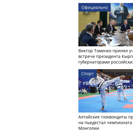
Официально
Виктор Томенко принял у
встрече президента Кырг
губернаторами российски
Спорт
Алтайские тхэквондиты п
на пьедестал чемпионата
Монголии