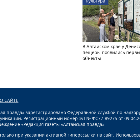
Культура
В Алтайском крае у Денис
пещеры появились первы
объекты
О САЙТЕ
я правда» зарегистрировано Федеральной службой по надзору
уникаций. Регистрационный номер ЭЛ № ФС77-89275 от 09.04.2
реждение «Редакция газеты «Алтайская правда»
олько при указании активной гиперссылки на сайт. Использов