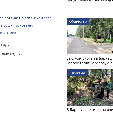
в появился в алтайском селе
Общество
е со дня основания
филактики
 году
шлых годах
За 2 млн рублей в Барнау
благоустроят березовую 
Экология
В Барнауле активисты оч