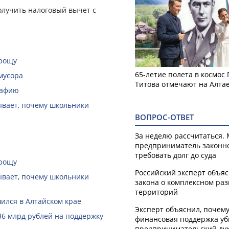
лучить налоговый вычет с
 рощу
65-летие полета в космос
мусора
Титова отмечают на Алта
рафию
зывает, почему школьники
ВОПРОС-ОТВЕТ
За неделю рассчитаться.
предприниматель законн
требовать долг до суда
 рощу
Российский эксперт объя
зывает, почему школьники
закона о комплексном ра
территорий
ился в Алтайском крае
Эксперт объяснил, почем
36 млрд рублей на поддержку
финансовая поддержка уб
предпринимательский ду