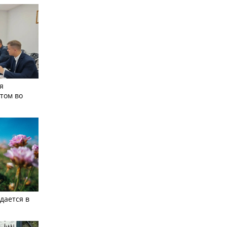
я
том во
дается в