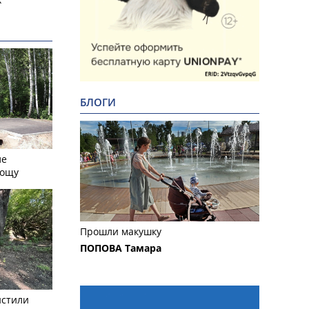
БЛОГИ
ле
рощу
Прошли макушку
ПОПОВА Тамара
истили