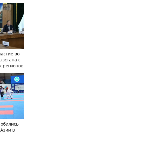
частие во
ызстана с
х регионов
робились
 Азии в