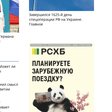
Завершился 1625-й день
спецоперации РФ на Украине.
Главное
 Германа
е
РЕКЛАМА АО "РОССЕЛЬХОЗБАНК". ИНН 772511448.
 Может ли
о
снил смысл
звитии
у
ивает
х