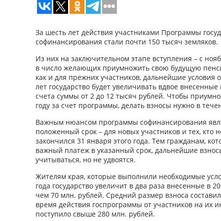
За шесть лет действия участниками Программы госу
софинансирования стали почти 150 тысяч земляков.
Из них на заключительном этапе вступления – с нояб
в число желающих приумножить свою будущую пенсию
как и для прежних участников, дальнейшие условия 
лет государство будет увеличивать вдвое внесенны
счета суммы от 2 до 12 тысяч рублей. Чтобы приумн
году за счет программы, делать взносы нужно в течен
Важным нюансом программы софинансирования являе
положенный срок – для новых участников и тех, кто н
закончился 31 января этого года. Тем гражданам, ко
важный платеж в указанный срок, дальнейшие взносы
учитываться, но не удвоятся.
Жителям края, которые выполнили необходимые усло
года государство увеличит в два раза внесенные в 201
чем 70 млн. рублей. Средний размер взноса составил 
время действия госпрограммы от участников на их 
поступило свыше 280 млн. рублей.