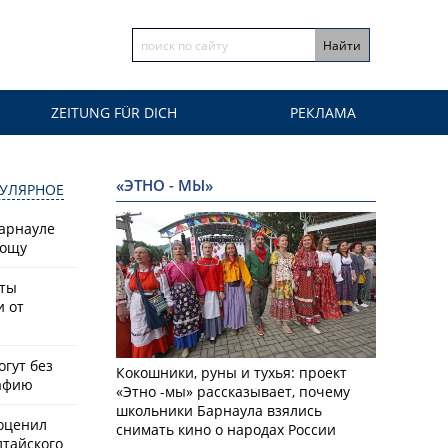
ZEITUNG FÜR DICH
РЕКЛАМА
«ЭТНО - МЫ»
УЛЯРНОЕ
Барнауле
рощу
сты
и от
гут без
Кокошники, руны и тухья: проект
афию
«Этно -мы» рассказывает, почему
школьники Барнаула взялись
оценил
снимать кино о народах России
лтайского