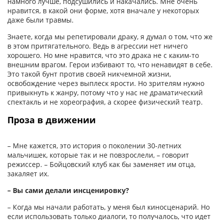
намного лучше, подсушились и накачались. Мне очень
нравится, в какой они форме, хотя вначале у некоторых
даже были травмы.
Знаете, когда мы репетировали драку, я думал о том, что же
в этом притягательного. Ведь в агрессии нет ничего
хорошего. Но мне нравится, что это драка не с каким-то
внешним врагом. Герои избивают то, что ненавидят в себе.
Это такой бунт против своей никчемной жизни,
освобождение через выплеск ярости. Но зрителям нужно
привыкнуть к жанру, потому что у нас не драматический
спектакль и не хореография, а скорее физический театр.
Проза в движении
– Мне кажется, это история о поколении 30-летних
мальчишек, которые так и не повзрослели, – говорит
режиссер. – Бойцовский клуб как бы заменяет им отца,
закаляет их.
– Вы сами делали инсценировку?
– Когда мы начали работать, у меня был киносценарий. Но
если использовать только диалоги, то получалось, что идет