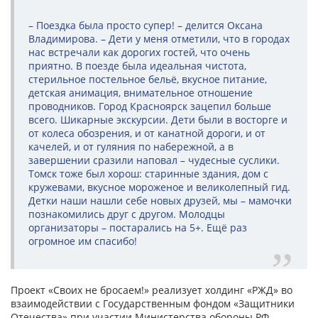
– Поездка была просто супер! – делится Оксана
Владимирова. – Дети у меня отметили, что в городах
нас встречали как дорогих гостей, что очень
приятно. В поезде была идеальная чистота,
стерильное постельное бельё, вкусное питание,
детская анимация, внимательное отношение
проводников. Город Красноярск зацепил больше
всего. Шикарные экскурсии. Дети были в восторге и
от колеса обозрения, и от канатной дороги, и от
качелей, и от гуляния по набережной, а в
завершении сразили наповал – чудесные суслики.
Томск тоже был хорош: старинные здания, дом с
кружевами, вкусное мороженое и великолепный гид.
Детки наши нашли себе новых друзей, мы – мамочки
познакомились друг с другом. Молодцы
организаторы – постарались на 5+. Ещё раз
огромное им спасибо!
Проект «Своих не бросаем!» реализует холдинг «РЖД» во
взаимодействии с Государственным фондом «Защитники
Отечества» при участии Министерства обороны РФ.