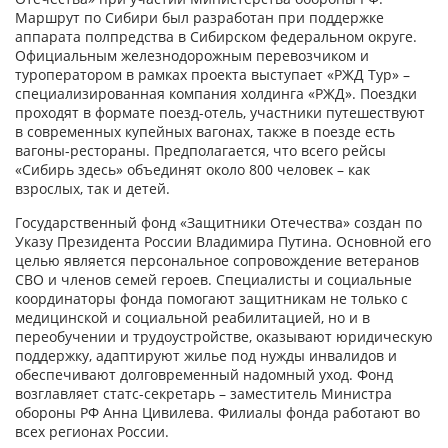
Маршрут по Сибири был разработан при поддержке
аппарата полпредства в Сибирском федеральном округе.
Официальным железнодорожным перевозчиком и
туроператором в рамках проекта выступает «РЖД Тур» –
специализированная компания холдинга «РЖД». Поездки
проходят в формате поезд-отель, участники путешествуют
в современных купейных вагонах, также в поезде есть
вагоны-рестораны. Предполагается, что всего рейсы
«Сибирь здесь» объединят около 800 человек – как
взрослых, так и детей.
Государственный фонд «Защитники Отечества» создан по
Указу Президента России Владимира Путина. Основной его
целью является персональное сопровождение ветеранов
СВО и членов семей героев. Специалисты и социальные
координаторы фонда помогают защитникам не только с
медицинской и социальной реабилитацией, но и в
переобучении и трудоустройстве, оказывают юридическую
поддержку, адаптируют жилье под нужды инвалидов и
обеспечивают долговременный надомный уход. Фонд
возглавляет статс-секретарь – заместитель Министра
обороны РФ Анна Цивилева. Филиалы фонда работают во
всех регионах России.