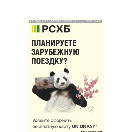
РЕКЛАМА АО "РОССЕЛЬХОЗБАНК". ИНН 772511448.