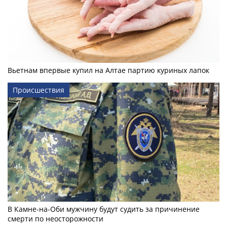
Вьетнам впервые купил на Алтае партию куриных лапок
Происшествия
В Камне-на-Оби мужчину будут судить за причинение
смерти по неосторожности