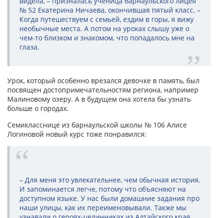
видела, – призналась ученица барнаульского лицея
№ 52 Екатерина Ничаева, окончившая пятый класс. –
Когда путешествуем с семьей, ездим в горы, я вижу
необычные места. А потом на уроках слышу уже о
чем-то близком и знакомом, что попадалось мне на
глаза.
Урок, который особенно врезался девочке в память, был
посвящен достопримечательностям региона, например
Малиновому озеру. А в будущем она хотела бы узнать
больше о городах.
Семикласснице из барнаульской школы № 106 Алисе
Логиновой новый курс тоже понравился:
– Для меня это увлекательнее, чем обычная история.
И запоминается легче, потому что объясняют на
доступном языке. У нас были домашние задания про
наши улицы, как их переименовывали. Также мы
узнавали о героях-целинниках из Алтайского края,