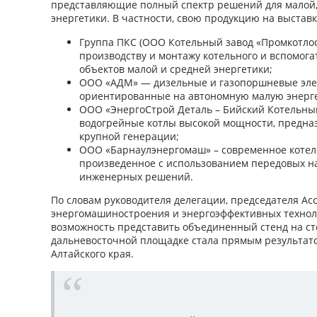
представляющие полный спектр решений для малой,
энергетики. В частности, свою продукцию на выстав
Группа ПКС (ООО Котельный завод «Промкотлосн
производству и монтажу котельного и вспомога
объектов малой и средней энергетики;
ООО «АДМ» — дизельные и газопоршневые эле
ориентированные на автономную малую энерге
ООО «ЭнергоСтрой Деталь – Бийский Котельный
водогрейные котлы высокой мощности, предна
крупной генерации;
ООО «Барнаулэнергомаш» – современное котел
произведенное с использованием передовых н
инженерных решений.
По словам руководителя делегации, председателя Ас
энергомашиностроения и энергоэффективных технол
возможность представить объединенный стенд на ст
дальневосточной площадке стала прямым результат
Алтайского края.