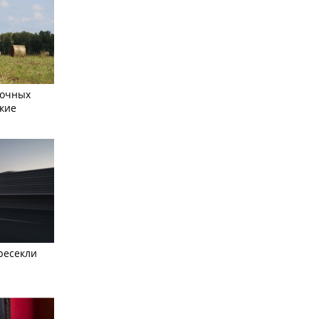
сочных
кие
ресекли