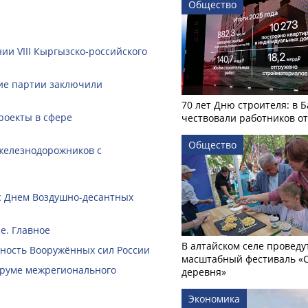
Общество
ии VIII Кыргызско-российского
кие партии заключили
70 лет Дню строителя: в 
роекты в сфере
чествовали работников о
Общество
железнодорожников с
с Днем Воздушно-десантных
е. Главное
В алтайском селе проведу
ность Вооружённых сил России
масштабный фестиваль «
Форуме межрегионального
деревня»
Экономика