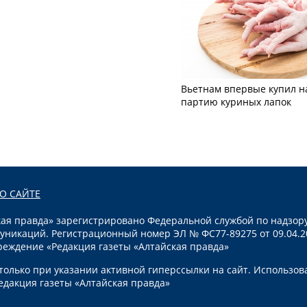
Вьетнам впервые купил н
партию куриных лапок
О САЙТЕ
я правда» зарегистрировано Федеральной службой по надзору
уникаций. Регистрационный номер ЭЛ № ФС77-89275 от 09.04.2
реждение «Редакция газеты «Алтайская правда»
олько при указании активной гиперссылки на сайт. Использов
едакция газеты «Алтайская правда»