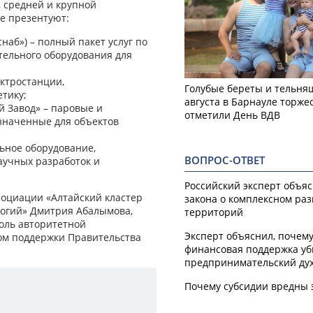
 средней и крупной
ке презентуют:
аб») – полный пакет услуг по
тельного оборудования для
ктростанции,
Голубые береты и тельняш
тику;
августа в Барнауле торже
 Завод» – паровые и
отметили День ВДВ
значенные для объектов
ьное оборудование,
ВОПРОС-ОТВЕТ
аучных разработок и
Российский эксперт объя
социации «Алтайский кластер
закона о комплексном ра
огий» Дмитрия Абалымова,
территорий
оль авторитетной
Эксперт объяснил, почем
ом поддержки Правительства
финансовая поддержка уб
предпринимательский ду
Почему субсидии вредны 