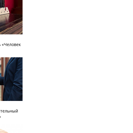
 «Человек
ательный
»