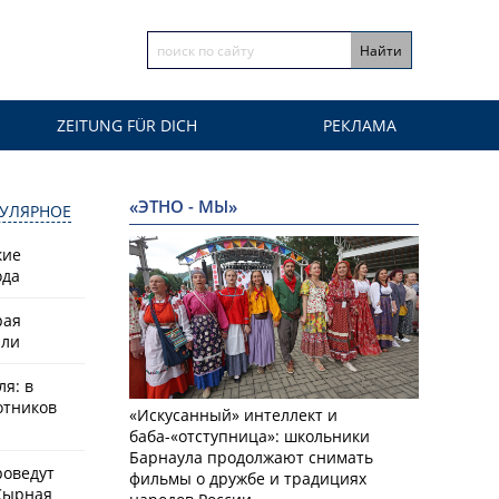
ZEITUNG FÜR DICH
РЕКЛАМА
«ЭТНО - МЫ»
УЛЯРНОЕ
кие
ода
рая
или
ля: в
отников
«Искусанный» интеллект и
баба-«отступница»: школьники
Барнаула продолжают снимать
роведут
фильмы о дружбе и традициях
Сырная