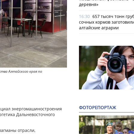
деревня»
16:30
657 тысяч тонн гру
сочных кормов заготовил
алтайские аграрии
тва Алтайского края по
ФОТОРЕПОРТАЖ
енциал энергомашиностроения
ргетика Дальневосточного
лагманы отрасли,