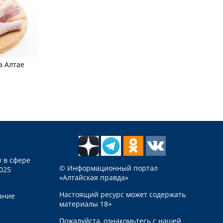
а Алтае
 в сфере
© Информационный портал
025
«Алтайская правда»
Настоящий ресурс может содержать
ание
материалы 18+
Пожалуйста, ознакомьтесь с нашей