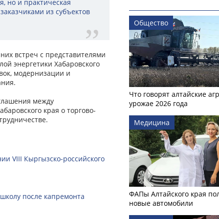
я, но и практическая
заказчиками из субъектов
Общество
них встреч с представителями
ой энергетики Хабаровского
вок, модернизации и
ания.
Что говорят алтайские аг
оглашения между
урожае 2026 года
абаровского края о торгово-
трудничестве.
Медицина
ии VIII Кыргызско-российского
ФАПы Алтайского края по
 школу после капремонта
новые автомобили