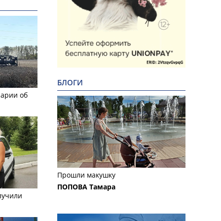
БЛОГИ
рарии об
Прошли макушку
ПОПОВА Тамара
лучили