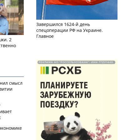
Завершился 1624-й день
спецоперации РФ на Украине.
Главное
ки. 2
ственно
РЕКЛАМА АО "РОССЕЛЬХОЗБАНК". ИНН 772511448.
снил смысл
звитии
у
ивает
х
экономике