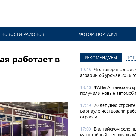
НОВОСТИ РАЙОНОВ
ФОТОРЕПОРТАЖИ
ая работает в
РЕКОМЕНДУЕМ
ПОП
19:45
Что говорят алтайс
аграрии об урожае 2026 г
18:40
ФАПы Алтайского к
получили новые автомоб
17:49
70 лет Дню строите
Барнауле чествовали раб
отрасли
17:09
В алтайском селе п
масштабный фестиваль «