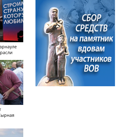
Барнауле
трасли
т
Сырная