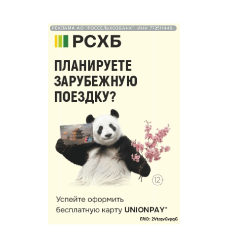
РЕКЛАМА АО "РОССЕЛЬХОЗБАНК". ИНН 772511448.