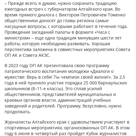
– Прежде всего, я думаю, нужно сохранить традицию
ежегодных встреч с губернатором Алтайского края. Во
время прямого диалога с Виктором Петровичем Томенко
общественники доносят до главы региона самые
насущные вопросы, с которыми работают в течение года.
Проведение заседаний палаты в форма­те «Часа с
министром» – еще одна традиция минувших шести лет
работы, которую необходимо развивать. Хорошая
перспектива заложена в совместных мероприятиях Совета
ОП АК и Совета АКЗС.
В 2023 году ОП АК презентовала свою программу
патриотического воспитания молодежи «Диалоги о
мужестве: Верь в себя! Ты чемпион своей жизни!». За 2,5
года в ней приняло участие порядка 25 000 барнаульских
школьников (8–11-е классы). Это сплав усилий
общественников, представителей муниципальных и
краевых органов власти, администраций учебных
заведений и родителей. Программу, без­условно, нужно
продолжать.
Журналисты Алтайского края с удовольствием участвуют в
спортивных мероприятиях, организованных ОП АК. В этом
году 6 июня в четвертый раз пройдет Кубок журналистов