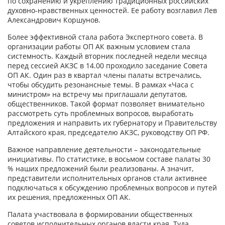
по сохранению и укреплению традиционных российских
духовно-нравственных ценностей. Ее работу возглавил Лев
Александрович Коршунов.
Более эффективной стала работа Экспертного совета. В
организации работы ОП АК важным условием стала
системность. Каждый вторник последней недели месяца
перед сессией АКЗС в 14.00 проходило заседание Совета
ОП АК. Один раз в квартал члены палаты встречались,
чтобы обсудить резонансные темы. В рамках «Часа с
министром» на встречу мы приглашали депутатов,
общественников. Такой формат позволяет внимательно
рассмотреть суть проблемных вопросов, выработать
предложения и направить их губернатору и Правительству
Алтайского края, председателю АКЗС, руководству ОП РФ.
Важное направление деятельности – законодательные
инициативы. По статистике, в восьмом составе палаты 30
% наших предложений были реализованы. А значит,
представители исполнительных органов стали активнее
подключаться к обсуждению проблемных вопросов и путей
их решения, предложенных ОП АК.
Палата участвовала в формировании общественных
советов исполнительных органов власти края. Туда