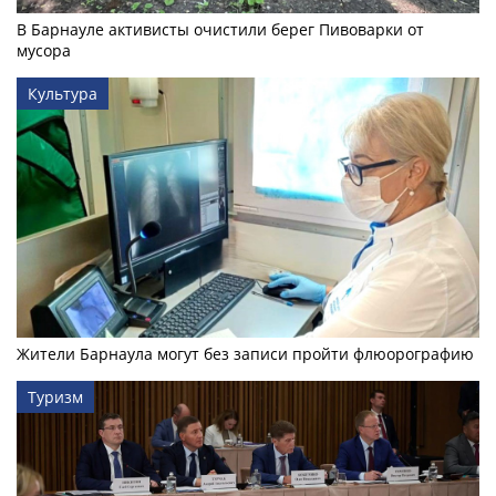
В Барнауле активисты очистили берег Пивоварки от
мусора
Культура
Жители Барнаула могут без записи пройти флюорографию
Туризм