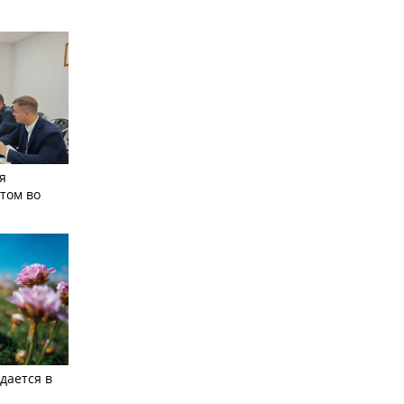
я
том во
дается в