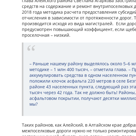
глава Алейского района Светлана Агаркова заострил
средств на содержание и ремонт внутрипоселковых д
2018 года методика расчета предоставления субсид
отчисления в зависимости от протяженности дорог. 
производится исходя из вида магистралей. Если доро
предусмотрен повышающий коэффициент, если щебе
проселочная – низкий.
– Раньше нашему району выделялось около 5–6 мл
методике – 1 млн 400 тысяч, – отметила глава. – 
аккумулировать средства в одном населенном пунк
положили клочок асфальта 220 метров в селе Безг
районе 43 населенных пункта, следующий раз эта
тысяч через 42 года. Так не должно быть! Районы,
асфальтовом покрытии, получают десятки миллионо
мы?
Таких районов, как Алейский, в Алтайском крае добр
межпоселковые дороги нужно не только ремонтирова