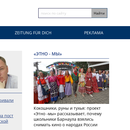
ZEITUNG FÜR DICH
РЕКЛАМА
«ЭТНО - МЫ»
ривали
Кокошники, руны и тухья: проект
«Этно -мы» рассказывает, почему
а пост
школьники Барнаула взялись
ской
снимать кино о народах России