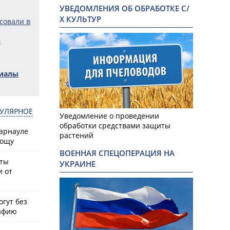
УВЕДОМЛЕНИЯ ОБ ОБРАБОТКЕ С/
Х КУЛЬТУР
совали в
в
риалы
УЛЯРНОЕ
Уведомление о проведении
обработки средствами защиты
Барнауле
растений
рощу
ВОЕННАЯ СПЕЦОПЕРАЦИЯ НА
сты
УКРАИНЕ
и от
гут без
афию