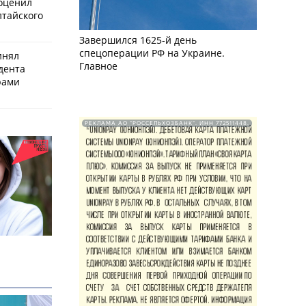
оценил
лтайского
Завершился 1625-й день
спецоперации РФ на Украине.
инял
Главное
дента
рами
РЕКЛАМА АО "РОССЕЛЬХОЗБАНК". ИНН 772511448.