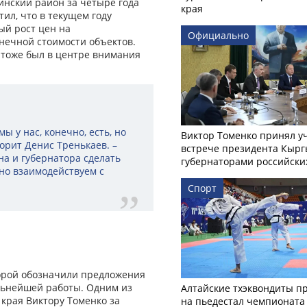
инский район за четыре года
края
ил, что в текущем году
ый рост цен на
Официально
нечной стоимости объектов.
 тоже был в центре внимания
ы у нас, конечно, есть, но
Виктор Томенко принял у
орит Денис Тренькаев. –
встрече президента Кырг
на и губернатора сделать
губернаторами российски
но взаимодействуем с
Спорт
торой обозначили предложения
льнейшей работы. Одним из
Алтайские тхэквондиты п
 края Виктору Томенко за
на пьедестал чемпионата