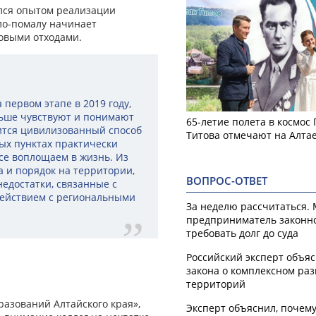
ился опытом реализации
ло-помалу начинает
овыми отходами.
 первом этапе в 2019 году,
ольше чувствуют и понимают
65-летие полета в космос
дится цивилизованный способ
Титова отмечают на Алта
ых пунктах практически
все воплощаем в жизнь. Из
а и порядок на территории,
ВОПРОС-ОТВЕТ
недостатки, связанные с
действием с региональными
За неделю рассчитаться.
предприниматель законн
требовать долг до суда
Российский эксперт объя
закона о комплексном ра
территорий
азований Алтайского края»,
Эксперт объяснил, почем