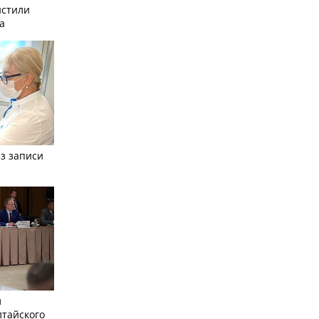
истили
а
з записи
л
лтайского