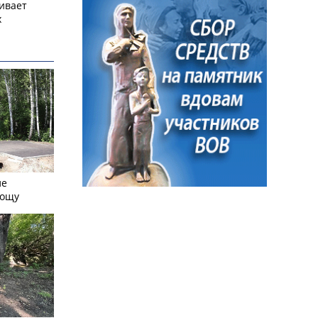
ивает
х
ле
рощу