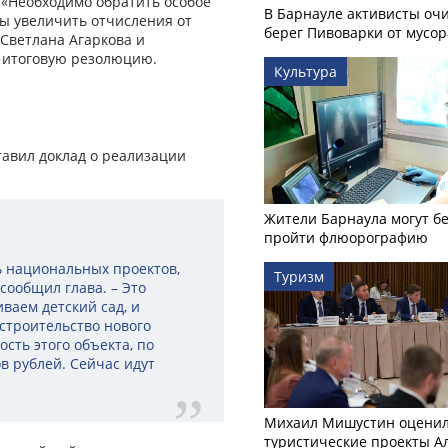
. «Необходимо обратить особое
В Барнауле активисты оч
бы увеличить отчисления от
берег Пивоварки от мусор
 Светлана Агаркова и
 итоговую резолюцию.
Культура
тавил доклад о реализации
Жители Барнаула могут бе
пройти флюорографию
ь национальных проектов,
Туризм
сообщил глава. – Это
ваем детский сад, и
 строительство нового
сть этого объекта, по
 рублей. Сейчас идут
Михаил Мишустин оцени
туристические проекты А