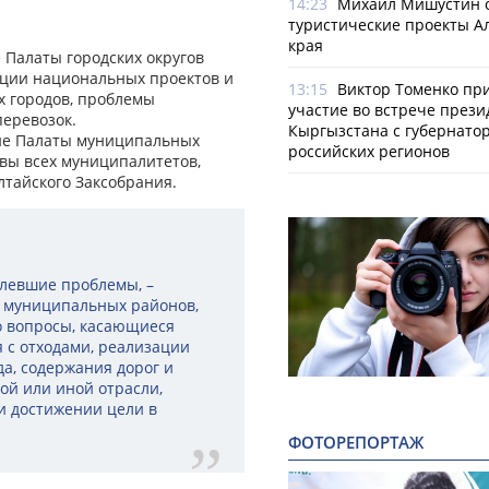
14:23
Михаил Мишустин 
туристические проекты А
края
 Палаты городских округов
ации национальных проектов и
13:15
Виктор Томенко пр
х городов, проблемы
участие во встрече прези
перевозок.
Кыргызстана с губернато
ание Палаты муниципальных
российских регионов
вы всех муниципалитетов,
лтайского Заксобрания.
олевшие проблемы, –
ы муниципальных районов,
то вопросы, касающиеся
 с отходами, реализации
а, содержания дорог и
ой или иной отрасли,
и достижении цели в
ФОТОРЕПОРТАЖ