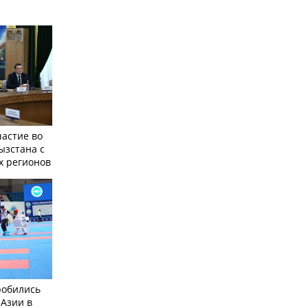
частие во
ызстана с
х регионов
робились
 Азии в