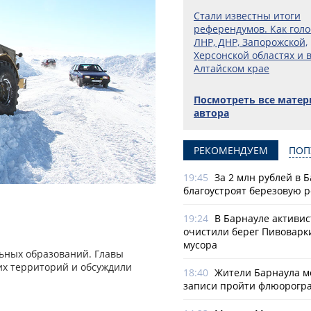
Стали известны итоги
референдумов. Как голо
ЛНР, ДНР, Запорожской,
Херсонской областях и 
Алтайском крае
Посмотреть все мате
автора
РЕКОМЕНДУЕМ
ПОП
19:45
За 2 млн рублей в 
благоустроят березовую 
19:24
В Барнауле активи
очистили берег Пивоварк
мусора
льных образований. Главы
их территорий и обсуждили
18:40
Жители Барнаула мо
записи пройти флюорогр