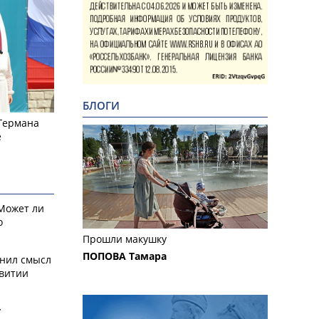
БЛОГИ
 Германа
е
 Может ли
о
Прошли макушку
ПОПОВА Тамара
снил смысл
звитии
у