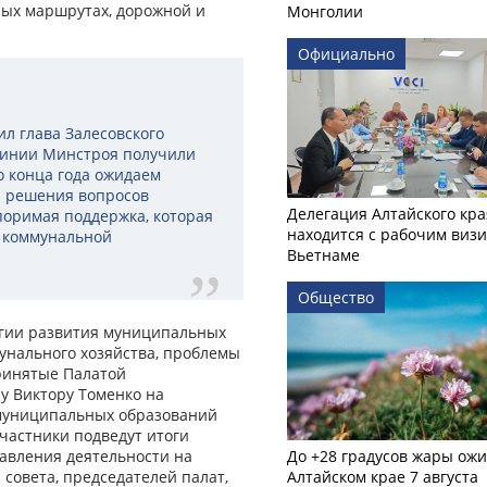
ных маршрутах, дорожной и
Монголии
Официально
ил глава Залесовского
 линии Минстроя получили
о конца года ожидаем
я решения вопросов
Делегация Алтайского кра
поримая поддержка, которая
находится с рабочим визи
в коммунальной
Вьетнаме
Общество
егии развития муниципальных
нального хозяйства, проблемы
ринятые Палатой
у Виктору Томенко на
 муниципальных образований
 участники подведут итоги
авления деятельности на
До +28 градусов жары ожи
 совета, председателей палат,
Алтайском крае 7 августа