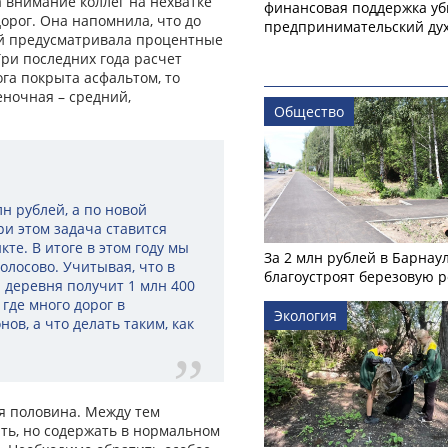
а внимание коллег на нехватке
финансовая поддержка уб
орог. Она напомнила, что до
предпринимательский ду
ий предусматривала процентные
Три последних года расчет
га покрыта асфальтом, то
ночная – средний,
Общество
н рублей, а по новой
При этом задача ставится
те. В итоге в этом году мы
За 2 млн рублей в Барнау
олосово. Учитывая, что в
благоустроят березовую 
 деревня получит 1 млн 400
 где много дорог в
Экология
в, а что делать таким, как
ая половина. Между тем
ть, но содержать в нормальном