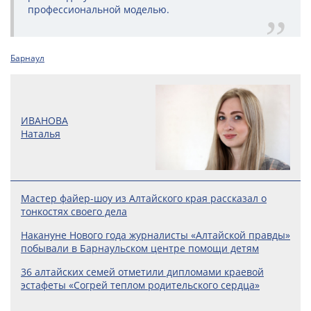
профессиональной моделью.
Барнаул
ИВАНОВА
Наталья
Мастер файер-шоу из Алтайского края рассказал о
тонкостях своего дела
Накануне Нового года журналисты «Алтайской правды»
побывали в Барнаульском центре помощи детям
36 алтайских семей отметили дипломами краевой
эстафеты «Согрей теплом родительского сердца»