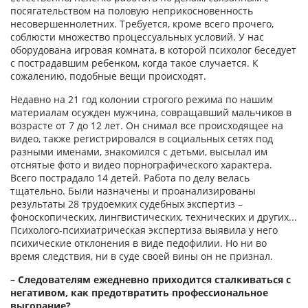
посягательством на половую неприкосновенность
несовершеннолетних. Требуется, кроме всего прочего,
соблюсти множество процессуальных условий. У нас
оборудована игровая комната, в которой психолог беседует
с пострадавшим ребенком, когда такое случается. К
сожалению, подобные вещи происходят.
Недавно на 21 год колонии строгого режима по нашим
материалам осужден мужчина, совращавший мальчиков в
возрасте от 7 до 12 лет. Он снимал все происходящее на
видео, также регистрировался в социальных сетях под
разными именами, знакомился с детьми, высылал им
отснятые фото и видео порнографического характера.
Всего пострадало 14 детей. Работа по делу велась
тщательно. Были назначены и проанализированы
результаты 28 трудоемких судебных экспертиз –
фоноскопических, лингвистических, технических и других...
Психолого-психиатрическая экспертиза выявила у него
психические отклонения в виде педофилии. Но ни во
время следствия, ни в суде своей вины он не признал.
– Следователям ежедневно приходится сталкиваться с
негативом, как предотвратить профессиональное
выгорание?