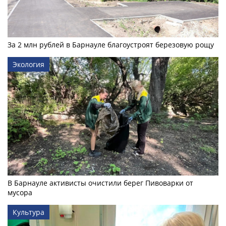
За 2 млн рублей в Барнауле благоустроят березовую рощу
Экология
В Барнауле активисты очистили берег Пивоварки от
мусора
Культура