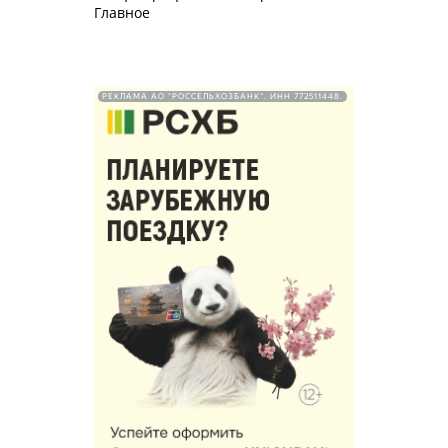
Главное
РЕКЛАМА АО "РОССЕЛЬХОЗБАНК". ИНН 772511448.