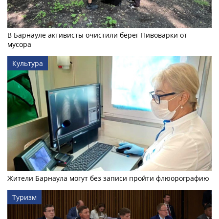
В Барнауле активисты очистили берег Пивоварки от
мусора
Культура
Жители Барнаула могут без записи пройти флюорографию
Туризм