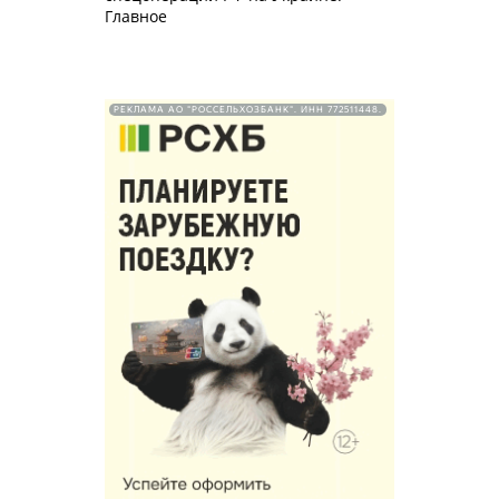
Главное
РЕКЛАМА АО "РОССЕЛЬХОЗБАНК". ИНН 772511448.