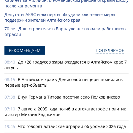
Кабинет за миллион. В Романовском районе открыли школу
после капремонта
Депутаты АКЗС и эксперты обсудили ключевые меры
поддержки жителей Алтайского края
70 лет Дню строителя: в Барнауле чествовали работников
отрасли
РЕКОМЕНДУЕМ
ПОПУЛЯРНОЕ
08:40
До +28 градусов жары ожидается в Алтайском крае 7
августа
08:15
В Алтайском крае у Денисовой пещеры появились
первые арт-объекты
07:38
Внук Германа Титова посетил село Полковниково
07:10
7 августа 2005 года погиб в автокатастрофе политик
и актер Михаил Евдокимов
19:45
Что говорят алтайские аграрии об урожае 2026 года