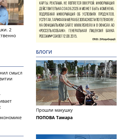
ки. 2
ственно
БЛОГИ
снил смысл
звитии
у
ивает
х
Прошли макушку
экономике
ПОПОВА Тамара