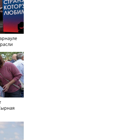
Барнауле
трасли
т
Сырная