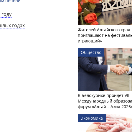
ням печени
 году
шлых годах
Жителей Алтайского края
приглашают на фестиваль
играющий»
Общество
В Белокурихе пройдет VII
Международный образов
форум «Алтай – Азия 2026
Экономика