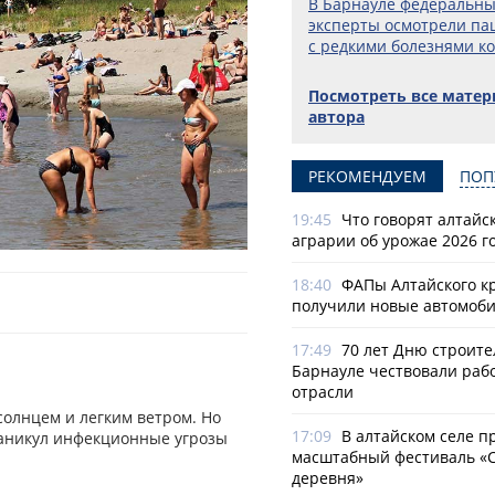
В Барнауле федеральн
эксперты осмотрели па
с редкими болезнями к
Посмотреть все мате
автора
РЕКОМЕНДУЕМ
ПОП
19:45
Что говорят алтайс
аграрии об урожае 2026 г
18:40
ФАПы Алтайского к
получили новые автомоб
17:49
70 лет Дню строите
Барнауле чествовали раб
отрасли
солнцем и легким ветром. Но
17:09
В алтайском селе п
каникул инфекционные угрозы
масштабный фестиваль «
деревня»