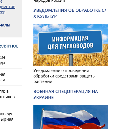
народов России
ые
циентов
УВЕДОМЛЕНИЯ ОБ ОБРАБОТКЕ С/
ожи
Х КУЛЬТУР
риалы
УЛЯРНОЕ
кие
ода
Уведомление о проведении
рая
обработки средствами защиты
или
растений
ВОЕННАЯ СПЕЦОПЕРАЦИЯ НА
ля: в
отников
УКРАИНЕ
роведут
Сырная