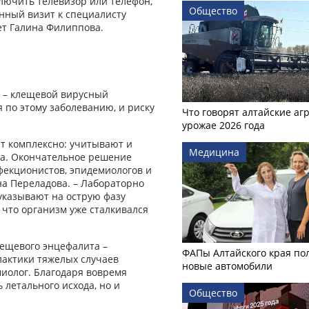
ключить телевизор или телефон,
Общество
енный визит к специалисту
ет Галина Филиппова.
, – клещевой вирусный
 по этому заболеванию, и риску
Что говорят алтайские аг
урожае 2026 года
ят комплексно: учитывают и
Медицина
ща. Окончательное решение
фекционистов, эпидемиологов и
на Переладова. – Лабораторно
указывают на острую фазу
 что организм уже сталкивался
ещевого энцефалита –
ФАПы Алтайского края по
актики тяжелых случаев
новые автомобили
иолог. Благодаря вовремя
 летального исхода, но и
Общество