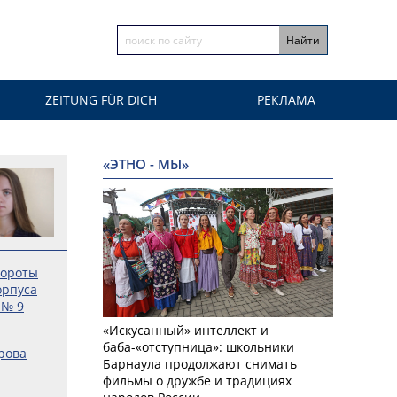
ZEITUNG FÜR DICH
РЕКЛАМА
«ЭТНО - МЫ»
бороты
орпуса
 № 9
«Искусанный» интеллект и
баба-«отступница»: школьники
трова
Барнаула продолжают снимать
фильмы о дружбе и традициях