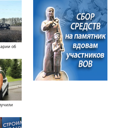
рарии об
лучили