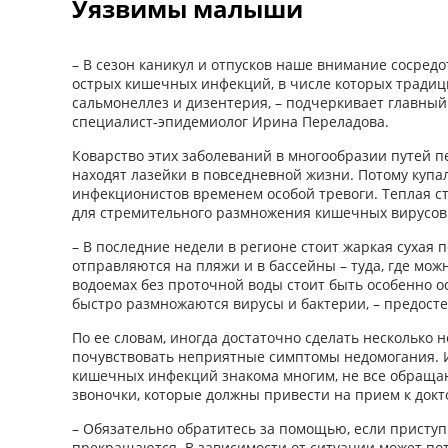
Уязвимы малыши
– В сезон каникул и отпусков наше внимание сосредо
острых кишечных инфекций, в числе которых традиц
сальмонеллез и дизентерия, – подчеркивает главны
специалист‑эпидемиолог Ирина Переладова.
Коварство этих заболеваний в многообразии путей пе
находят лазейки в повседневной жизни. Потому купа
инфекционистов временем особой тревоги. Теплая ст
для стремительного размножения кишечных вирусов 
– В последние недели в регионе стоит жаркая сухая п
отправляются на пляжи и в бассейны – туда, где мож
водоемах без проточной воды стоит быть особенно о
быстро размножаются вирусы и бактерии, – предост
По ее словам, иногда достаточно сделать несколько 
почувствовать неприятные симптомы недомогания. И
кишечных инфекций знакома многим, не все обраща
звоночки, которые должны привести на прием к докт
– Обязательно обратитесь за помощью, если присту
прекращаются. В зависимости от ситуации может по