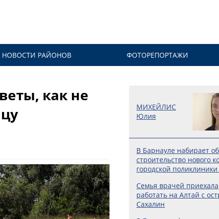
НОВОСТИ РАЙОНОВ
ФОТОРЕПОРТАЖИ
веты, как не
МИХЕЙЛИС
ицу
Юлия
В Барнауле набирает о
строительство нового к
городской поликлиники
Семья врачей приехала
работать на Алтай с ос
Сахалин