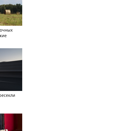
сочных
кие
ресекли