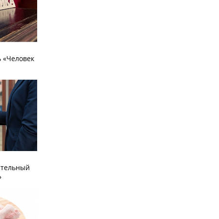
 «Человек
ательный
»