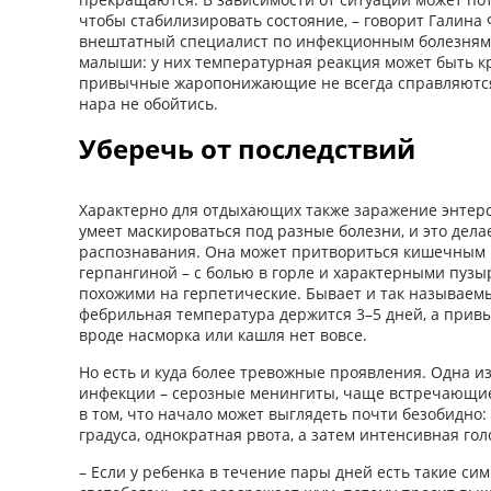
чтобы стабилизировать состояние, – говорит Галина
внештатный специалист по инфекционным болезням 
малыши: у них температурная реакция может быть к
привычные жаропонижающие не всегда справляются –
нара не обойтись.
Уберечь от последствий
Характерно для отдыхающих также заражение энтер
умеет маскироваться под разные болезни, и это дела
распознавания. Она может притвориться кишечным 
герпангиной – с болью в горле и характерными пуз
похожими на герпетические. Бывает и так называе­м
фебрильная температура держится 3–5 дней, а при
вроде насморка или кашля нет вовсе.
Но есть и куда более тревожные проявления. Одна 
инфекции – серозные менингиты, чаще встречающиес
в том, что начало может выглядеть почти безобидно: 
градуса, однократная рвота, а затем интенсивная гол
– Если у ребенка в течение пары дней есть такие си