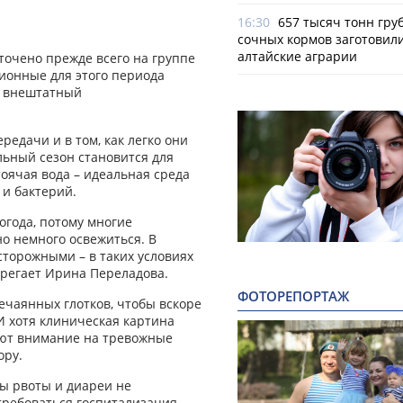
16:30
657 тысяч тонн гру
сочных кормов заготовил
алтайские аграрии
точено прежде всего на группе
ионные для этого периода
й внештатный
редачи и в том, как легко они
льный сезон становится для
оячая вода – идеальная среда
и бактерий.
огода, потому многие
но немного освежиться. В
сторожными – в таких условиях
ерегает Ирина Переладова.
ФОТОРЕПОРТАЖ
нечаянных глотков, чтобы вскоре
 хотя клиническая картина
ют внимание на тревожные
ору.
пы рвоты и диареи не
требоваться госпитализация,