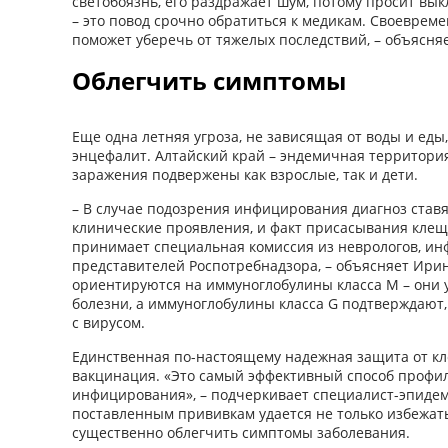
светобоязнь, его раздражает шум, потому просит вы
– это повод срочно обратиться к медикам. Своеврем
поможет уберечь от тяжелых последствий, – объясня
Облегчить симптомы
Еще одна летняя угроза, не зависящая от воды и еды
энцефалит. Алтайский край – эндемичная территория
заражения подвержены как взрослые, так и дети.
– В случае подозрения инфицирования диагноз став
клинические проявления, и факт присасывания кле
принимает специальная комиссия из неврологов, ин
представителей Рос­потребнадзора, – объясняет Ири
ориентируются на иммуноглобулины класса М – они 
болезни, а иммуноглобулины класса G подтверждают,
с вирусом.
Единственная по-настоящему надежная защита от кл
вакцинация. «Это самый эффективный способ профил
инфицирования», – подчеркивает специалист-­эпидем
поставленным прививкам удается не только избежать
существенно облегчить симптомы заболевания.