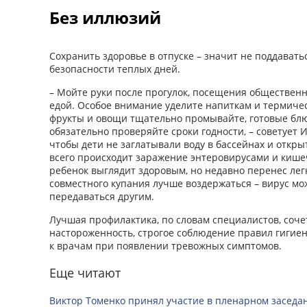
Без иллюзий
Сохранить здоровье в отпуске – значит не поддават
безопасности теплых дней.
– Мойте руки после прогулок, посещения общественн
едой. Особое внимание уделите напиткам и термиче
фрукты и овощи тщательно промывайте, готовые блю
обязательно проверяйте сроки годности, – советует 
чтобы дети не заглатывали воду в бассейнах и откр
всего происходит заражение энтеровирусами и киш
ребенок выглядит здоровым, но недавно перенес лег
совместного купания лучше воздержаться – вирус мо
передаваться другим.
Лучшая профилактика, по словам специалистов, соч
настороженность, строгое соблюде­ние правил гиги
к врачам при появлении тревожных симптомов.
Еще читают
Виктор Томенко принял участие в пленарном заседан