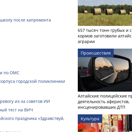
 школу после капремонта
657 тысяч тонн грубых и 
кормов заготовили алтайс
аграрии
Происшествия
щи по ОМС
корпуса городской поликлиники
Алтайские полицейские п
ревогу из‑за советов ИИ
деятельность аферистов,
инсценировавших ДТП
ный тест на ВИЧ
йского праздника «Здравствуй,
Культура