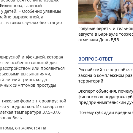
 Филиппова, главный
у детей. – Особенно уязвимы
райне выраженной, а
 в таких случаях без стацио­
Голубые береты и тельняш
августа в Барнауле торже
отметили День ВДВ
овирусной инфекцией, которая
ВОПРОС-ОТВЕТ
ет ее особенно сложной для
расстройством или проявиться
Российский эксперт объя
ырьковыми высыпаниями,
закона о комплексном ра
ый летний грипп, когда
территорий
вычных симптомов простуды
Эксперт объяснил, почем
финансовая поддержка уб
из тяжелых форм энтеровирусной
предпринимательский ду
я у подростков. Их коварство
легкая температура 37,5–37,6
Почему субсидии вредны 
овная боль.
мптомы, он жалуется на