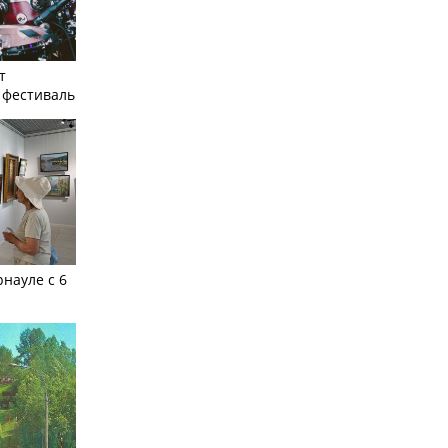
т
фестиваль
рнауле с 6