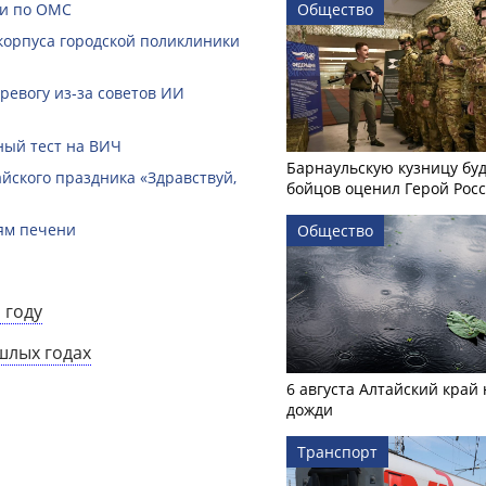
щи по ОМС
Общество
корпуса городской поликлиники
ревогу из‑за советов ИИ
ный тест на ВИЧ
Барнаульскую кузницу бу
йского праздника «Здравствуй,
бойцов оценил Герой Рос
ням печени
Общество
 году
шлых годах
6 августа Алтайский край
дожди
Транспорт