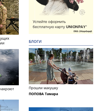
дущих
БЛОГИ
сии
Прошли макушку
 накроют
ПОПОВА Тамара