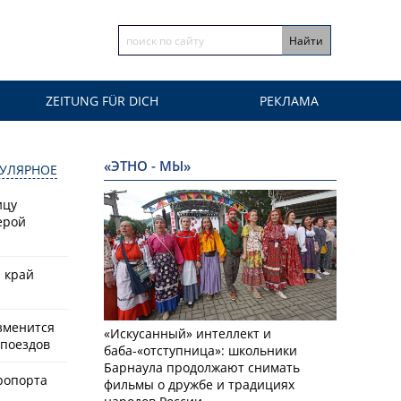
ZEITUNG FÜR DICH
РЕКЛАМА
«ЭТНО - МЫ»
УЛЯРНОЕ
ицу
ерой
й край
зменится
«Искусанный» интеллект и
поездов
баба-«отступница»: школьники
Барнаула продолжают снимать
ропорта
фильмы о дружбе и традициях