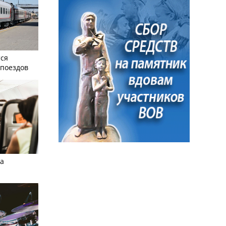
тся
поездов
а