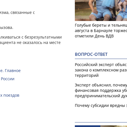
изма, связанные с
Голубые береты и тельняш
вызова.
августа в Барнауле торже
отметили День ВДВ
алкиваться с безрезультатными
пациента не оказалось на месте
ВОПРОС-ОТВЕТ
Российский эксперт объя
закона о комплексном ра
е. Главное
территорий
 России
Эксперт объяснил, почем
финансовая поддержка уб
х поездов
предпринимательский ду
Почему субсидии вредны 