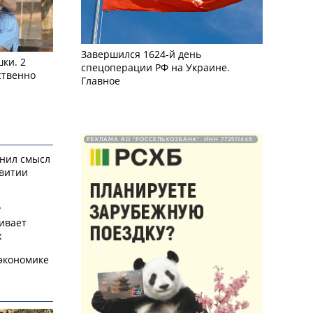
Завершился 1624-й день
ки. 2
спецоперации РФ на Украине.
ственно
Главное
РЕКЛАМА АО "РОССЕЛЬХОЗБАНК". ИНН 772511448.
снил смысл
звитии
у
ивает
х
экономике