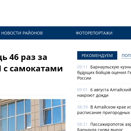
НОВОСТИ РАЙОНОВ
ФОТОРЕПОРТАЖИ
ь 46 раз за
РЕКОМЕНДУЕМ
ПОП
 с самокатами
09:11
Барнаульскую кузн
будущих бойцов оценил Г
России
09:01
6 августа Алтайски
накроют дожди
08:39
В Алтайском крае и
расписание пригородных 
08:21
Пассажиропоток аэ
Барнаула снова вырос