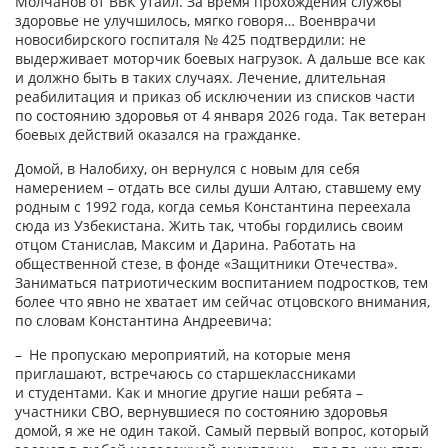
Молчанов от ВВК утаил. За время прохождения службы
здоровье не улучшилось, мягко говоря… Военврачи
новосибирского госпиталя № 425 подтвердили: не
выдерживает моторчик боевых нагрузок. А дальше все как
и должно быть в таких случаях. Лечение, длительная
реабилитация и приказ об исключении из списков части
по состоянию здоровья от 4 января 2026 года. Так ветеран
боевых действий оказался на гражданке.
Домой, в Налобиху, он вернулся с новым для себя
намерением – отдать все силы души Алтаю, ставшему ему
родным с 1992 года, когда семья Константина переехала
сюда из Узбекистана. Жить так, чтобы гордились своим
отцом Станислав, Максим и Дарина. Работать на
общественной стезе, в фонде «Защитники Отечества».
Заниматься патриотическим воспитанием подростков, тем
более что явно не хватает им сейчас отцовского внимания,
по словам Константина Андреевича:
– Не пропускаю мероприятий, на которые меня
приглашают, встречаюсь со старшеклассниками
и студентами. Как и многие другие наши ребята –
участники СВО, вернувшиеся по состоянию здоровья
домой, я же не один такой. Самый первый вопрос, который