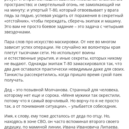
пространство; и смертельный огонь, не замолкающий ни
на минуту; и упертый Т‑80, который отвоевывает у врага
пядь за пядью, успевая уходить от поражения в секретный
«отстойник», чтобы переждать, сберечь экипаж и машину.
Это вам не просто боевое задание – это задача с четырьмя
звездочками.
Пара слов про искусство маскировки. От нее во многом
зависит успех операции. Не случайно же волонтеры края
плетут тысячами сети. Но используют воины
и естественные укрытия, и иные секреты, которых никому
не выдают. Однажды экипаж Т‑80 замаскировался так, что
два дня оставался практически невидимым даже для своих.
Танкисты рассекретились, когда пришло время сухой паек
получать.
Дед – это позывной Молчанова. Странный для человека,
которому нет еще и сорока. «Меня мужики так окрестили,
потому что я самый ворчливый. Но ворчу‑то я не просто
так, а от понимания ситуации», – улыбается собеседник.
Имя, к слову, ему тоже досталось от деда по отцу. Но,
находясь в зоне СВО, он часто вспоминал второго своего
дедушку, по маминой линии, Ивана Ивановича Липаева.