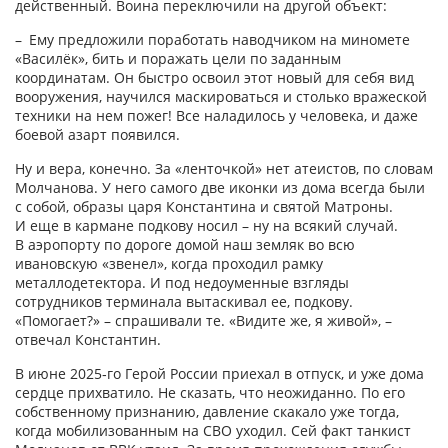
действенный. Воина переключили на другой объект:
– Ему предложили поработать наводчиком на миномете
«Василёк», бить и поражать цели по заданным
координатам. Он быстро освоил этот новый для себя вид
вооружения, научился маскироваться и столько вражеской
техники на нем пожег! Все наладилось у человека, и даже
боевой азарт появился.
Ну и вера, конечно. За «ленточкой» нет атеистов, по словам
Молчанова. У него самого две иконки из дома всегда были
с собой, образы царя Константина и святой Матроны.
И еще в кармане подкову носил – ну на всякий случай.
В аэропорту по дороге домой наш земляк во всю
ивановскую «звенел», когда проходил рамку
металлодетектора. И под недоуменные взгляды
сотрудников терминала вытаскивал ее, подкову.
«Помогает?» – спрашивали те. «Видите же, я живой», –
отвечал Константин.
В июне 2025‑го Герой России приехал в отпуск, и уже дома
сердце прихватило. Не сказать, что неожиданно. По его
собственному признанию, давление скакало уже тогда,
когда мобилизованным на СВО уходил. Сей факт танкист