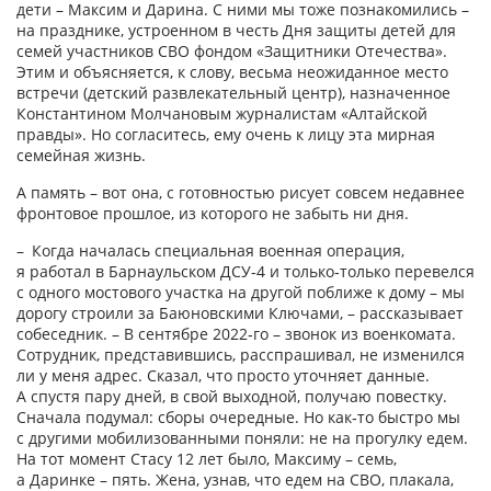
дети – Максим и Дарина. С ними мы тоже познакомились –
на празднике, устроенном в честь Дня защиты детей для
семей участников СВО фондом «Защитники Отечества».
Этим и объясняется, к слову, весьма неожиданное место
встречи (детский развлекательный центр), назначенное
Константином Молчановым журналистам «Алтайской
правды». Но согласитесь, ему очень к лицу эта мирная
семейная жизнь.
А память – вот она, с готовностью рисует совсем недавнее
фронтовое прошлое, из которого не забыть ни дня.
– Когда началась специальная военная операция,
я работал в Барнаульском ДСУ‑4 и только‑­только перевелся
с одного мостового участка на другой поближе к дому – мы
дорогу строили за Баюновскими Ключами, – рассказывает
собеседник. – В сентябре 2022‑го – звонок из военкомата.
Сотрудник, представившись, расспрашивал, не изменился
ли у меня адрес. Сказал, что просто уточняет данные.
А спустя пару дней, в свой выходной, получаю повестку.
Сначала подумал: сборы очередные. Но как‑то быстро мы
с другими мобилизованными поняли: не на прогулку едем.
На тот момент Стасу 12 лет было, Максиму – семь,
а Даринке – пять. Жена, узнав, что едем на СВО, плакала,