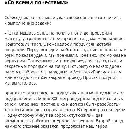
«Со всеми почестями»
Собеседник рассказывает, как сверхсерьезно готовились
к выполнению задачи:
– Откатившись с ЛБС на полигон, от и до проверили
машину, устранили все неисправности, даже мельчайшие.
Подготовили трал. С командиром продумали детали
операции. Перед выездом на боевое задание он пожал нам
руки, пожелал удачи. Мы понимали, конечно, что можем не
вернуться. Погрузились. И потихоньку, дня за два, вышли
секретным порядком на точку. В открытую нельзя: дроны
налетят, забросают снарядами, и без того «Баба-яга» нам
мин накидала, чтобы закрыть проезд. Приказ поступил –
мы выкатились.
Враг люто огрызался, не подпуская к нашим штурмовикам
подкрепление. Линию 300 метров держал под шквальным
огнем. Опорники противника и должен был «разобрать»
танковый экипаж – справа и слева. В первый раз съездили
– одну сторону минут за сорок «отутюжили», дав
возможность работать штурмовым группам. Второй заезд
намного сложнее оказался, продолжает наш герой: