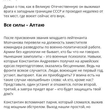
Думал о том, как в Великую Отечественную он выжимал
врага к западным границам СССР и проходил недалеко от
тех мест, где воюет сейчас его внук.
Все силы – Алтаю
После присвоения звания младшего лейтенанта
Молчанова перевели на должность заместителя
командира разведроты по военно-­политической работе.
Армии без идеологии не бывает, кто бы что ни говорил.
Нынешние замполиты – это военные психологи. Навыки,
которые Константин Андреевич получил на армейских
курсах переподготовки, оказались бесценными. Ведь на
фронте всякое случается. Люди, воюющие не первый год,
устают, выгорают. Как их приободрить? У воина есть на
такие случаи «волшебные» слова: «А кто, кроме нас?
Представьте, один устанет и откажется, потом второй,
третий, а завтра придет враг – кто будет защищать твой
дом?»
Константин вспоминает парня, который сломался, выжив
под мощным обстрелом. Выход нашли простой, но