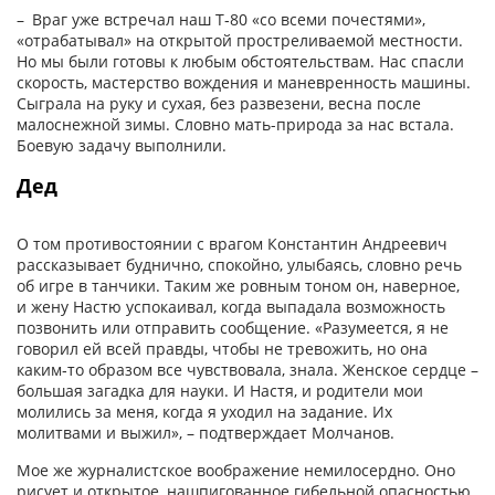
– Враг уже встречал наш Т‑80 «со всеми почестями»,
«отрабатывал» на открытой простреливаемой местности.
Но мы были готовы к любым обстоятельствам. Нас спасли
скорость, мастерство вождения и маневренность машины.
Сыграла на руку и сухая, без развезени, весна после
малоснежной зимы. Словно мать-природа за нас встала.
Боевую задачу выполнили.
Дед
О том противостоянии с врагом Константин Андреевич
рассказывает буднично, спокойно, улыбаясь, словно речь
об игре в танчики. Таким же ровным тоном он, наверное,
и жену Настю успокаивал, когда выпадала возможность
позвонить или отправить сообщение. «Разумеется, я не
говорил ей всей правды, чтобы не тревожить, но она
каким‑то образом все чувствовала, знала. Женское сердце –
большая загадка для науки. И Настя, и родители мои
молились за меня, когда я уходил на задание. Их
молитвами и выжил», – подтверждает Молчанов.
Мое же журналистское воображение немилосердно. Оно
рисует и открытое, нашпигованное гибельной опасностью