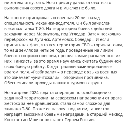
не хотела отпускать. Но я присягу давал, отказаться от
выполнения своего долга и в мыслях не было.
На фронте пригодилась освоенная 20 лет назад
специальность механика-­водителя. Он был зачислен
в экипаж танка Т‑80. На территорию боевых действий
заходили через Мариуполь, под Угледар. Затем несколько
перебросок на Луганск, Артёмовск, Соледар… И если
принять как факт, что вся территория СВО – горячая точка,
то наш земляк за четыре года, проведенные на линии
боевого соприкосновения, прошел самые раскаленные из
них. Танкисты за это время научились считать будничной
свою боевую работу. Когда тралили заминированные
врагом поля. «Разбирали» – в переводе с языка военных
это означает «уничтожали» – опорники противника.
Обеспечивали проходы наших штурмовых групп.
Но в апреле 2024 года та операция по освобождению
заданной территории на северском направлении от врага,
жестоко за нее дравшегося, стала самой сложной для
экипажа Т‑80. Позже ее назовут подвигом, танкистов
наградят высокими боевыми наградами, а старший мехвод
Константин Молчанов станет Героем России.