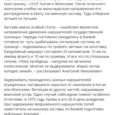
трех границ – СССР, Китая и Монголии. После отличного
окончания учебки на маньчжурском направлении его
распределили в Кяхту, на именную заставу. Туда отбирали
лучших из лучших.
Застава имела особый статус – «наиболее вероятное
направление движения нарушителей государственной
границы». Наряды постоянно находились в боевой
готовности: чуть срабатывала сигнальная система на
границе – поднимались по тревоге, автомат на изготовку.
Ежедневный маршрут составлял 25 километров: 15 км по
левому флангу и 10 км по правому. И все это по сплошным
сопкам. «Пока пройдешь – нагрузка на организм
колоссальная. Многие не выдерживали. Жарко летом,
холодно зимой», – рассказывает Анатолий Николаевич.
Задерживать приходилось разных нарушителей:
осужденных, пытавшихся скрыться от наказания в Китае
или Монголии; беглецов из других частей, нарушивших
воинский устав. Один случай собеседник помнит особенно
отчетливо: в 1975 году, прямо в его 20-й день рождения,
при задержании вооруженного нарушителя погиб
заместитель начальника заставы по боевой подготовке
лейтенант Королёв…