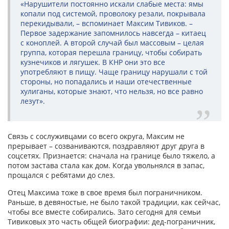
«Нарушители постоянно искали слабые места: ямы
копали под системой, проволоку резали, покрывала
перекидывали, – вспоминает Максим Тивиков. –
Первое задержание запомнилось навсегда – китаец
с коноплей. А второй случай был массовым – целая
группа, которая перешла границу, чтобы собирать
кузнечиков и лягушек. В КНР они это все
употребляют в пищу. Чаще границу нарушали с той
стороны, но попадались и наши отечественные
хулиганы, которые знают, что нельзя, но все равно
лезут».
Связь с сослуживцами со всего округа, Максим не
прерывает – созваниваются, поздравляют друг друга в
соцсетях. Признается: сначала на границе было тяжело, а
потом застава стала как дом. Когда увольнялся в запас,
прощался с ребятами до слез.
Отец Максима тоже в свое время был пограничником.
Раньше, в девяностые, не было такой традиции, как сейчас,
чтобы все вместе собирались. Зато сегодня для семьи
Тивиковых это часть общей биографии: дед-пограничник,