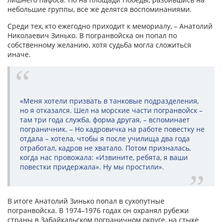
небольшие группы, все же делятся воспоминаниями.
Среди тех, кто ежегодно приходит к мемориалу, – Анатолий
Николаевич Зинько. В погранвойска он попал по
собственному желанию, хотя судьба могла сложиться
иначе.
«Меня хотели призвать в танковые подразделения,
но я отказался. Шел на морские части погранвойск –
там три года служба, форма другая, – вспоминает
пограничник. – Но кадровичка на работе повестку не
отдала – хотела, чтобы я после училища два года
отработал, кадров не хватало. Потом призналась,
когда нас провожала: «Извините, ребята, я ваши
повестки придержала». Ну мы простили».
В итоге Анатолий Зинько попал в сухопутные
погранвойска. В 1974–1976 годах он охранял рубежи
страны в Забайкальском пограничном округе, на стыке