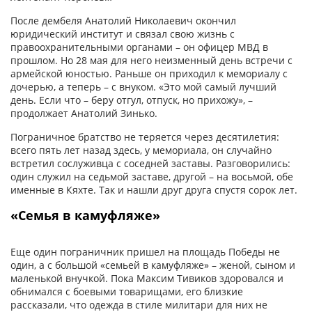
После дембеля Анатолий Николаевич окончил
юридический институт и связал свою жизнь с
правоохранительными органами – он офицер МВД в
прошлом. Но 28 мая для него неизменный день встречи с
армейской юностью. Раньше он приходил к мемориалу с
дочерью, а теперь – с внуком. «Это мой самый лучший
день. Если что – беру отгул, отпуск, но прихожу», –
продолжает Анатолий Зинько.
Пограничное братство не теряется через десятилетия:
всего пять лет назад здесь, у мемориала, он случайно
встретил сослуживца с соседней заставы. Разговорились:
один служил на седьмой заставе, другой – на восьмой, обе
именные в Кяхте. Так и нашли друг друга спустя сорок лет.
«Семья в камуфляже»
Еще один пограничник пришел на площадь Победы не
один, а с большой «семьей в камуфляже» – женой, сыном и
маленькой внучкой. Пока Максим Тивиков здоровался и
обнимался с боевыми товарищами, его близкие
рассказали, что одежда в стиле милитари для них не