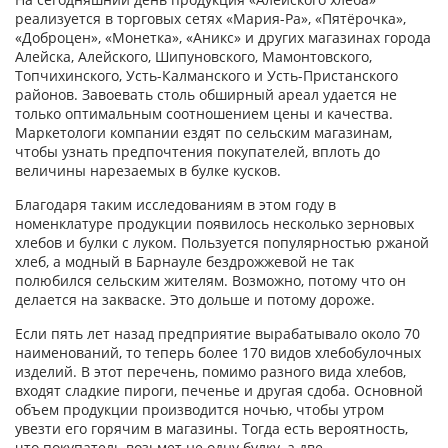
реализуется в торговых сетях «Мария-Ра», «Пятёрочка»,
«Доброцен», «Монетка», «Аникс» и других магазинах города
Алейска, Алейского, Шипуновского, Мамонтовского,
Топчихинского, Усть-Калманского и Усть-Пристанского
районов. Завоевать столь обширный ареал удается не
только оптимальным соотношением цены и качества.
Маркетологи компании ездят по сельским магазинам,
чтобы узнать предпочтения покупателей, вплоть до
величины нарезаемых в булке кусков.
Благодаря таким исследованиям в этом году в
номенклатуре продукции появилось несколько зерновых
хлебов и булки с луком. Пользуется популярностью ржаной
хлеб, а модный в Барнауле бездрожжевой не так
полюбился сельским жителям. Возможно, потому что он
делается на закваске. Это дольше и потому дороже.
Если пять лет назад предприятие вырабатывало около 70
наименований, то теперь более 170 видов хлебобулочных
изделий. В этот перечень, помимо разного вида хлебов,
входят сладкие пироги, печенье и другая сдоба. Основной
объем продукции производится ночью, чтобы утром
увезти его горячим в магазины. Тогда есть вероятность,
что покупатель возьмет не одну булку, а две.