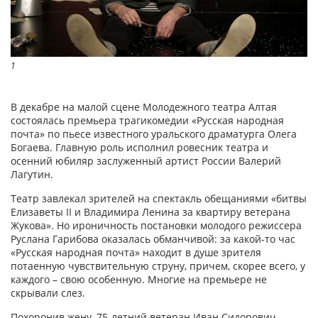
1
В декабре на малой сцене Молодежного театра Алтая
состоялась премьера трагикомедии «Русская народная
почта» по пьесе известного уральского драматурга Олега
Богаева. Главную роль исполнил ровесник театра и
осенний юбиляр заслуженный артист России Валерий
Лагутин.
Театр завлекал зрителей на спектакль обещаниями «битвы
Елизаветы II и Владимира Ленина за квартиру ветерана
Жукова». Но ироничность постановки молодого режиссера
Руслана Гарибова оказалась обманчивой: за какой-то час
«Русская народная почта» находит в душе зрителя
потаенную чувствительную струну, причем, скорее всего, у
каждого – свою особенную. Многие на премьере не
скрывали слез.
Похоронив жену, 75-летний ветеран Иван Сидорович