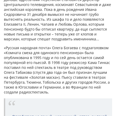
Центрального телевидения, космонавт Севастьянов и даже
английская королева. Пока в день рождения Ивана
Сидоровича 31 декабря вымысел не начинает грубо
вытеснять реальность. Из шкафа то и дело появляются
Елизавета II, Ленин, Чапаев и Любовь Орлова, которым
пенсионер будто бы отписал квартиру, да еще сыплются
новые письма и открытки – теперь уже от клопов и
марсиан, которые спешат поздравить именинника...
«Русская народная почта» Олега Богаева с подзаголовком
«Комната смеха для одинокого пенсионера» была
опубликована в 1995 году и по сей день остается самой
популярной его пьесой. В 1998 году режиссер Кама Гинкас
поставил по ней спектакль в театре под руководством
Олега Табакова (спустя два года он был признан лучшим
на фестивале «Золотая маска»). Пьесу ставили в театрах
Петербурга, Тюмени, Тобольска и других городов России, а
также в Югославии и Германии, а во Франции по ней
создали радиоспектакль.