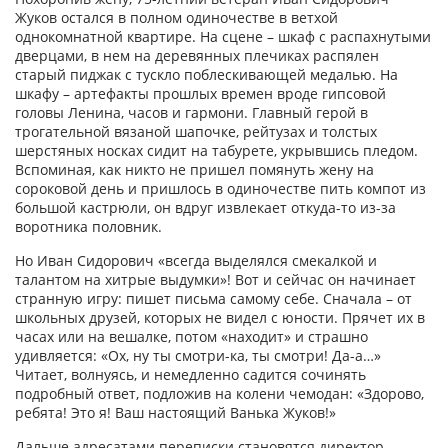
Жуков остался в полном одиночестве в ветхой
однокомнатной квартире. На сцене – шкаф с распахнутыми
дверцами, в нем на деревянных плечиках распялен
старый пиджак с тускло поблескивающей медалью. На
шкафу – артефакты прошлых времен вроде гипсовой
головы Ленина, часов и гармони. Главный герой в
трогательной вязаной шапочке, рейтузах и толстых
шерстяных носках сидит на табурете, укрывшись пледом.
Вспоминая, как никто не пришел помянуть жену на
сороковой день и пришлось в одиночестве пить компот из
большой кастрюли, он вдруг извлекает откуда-то из-за
воротника половник.
Но Иван Сидорович «всегда выделялся смекалкой и
талантом на хитрые выдумки»! Вот и сейчас он начинает
странную игру: пишет письма самому себе. Сначала – от
школьных друзей, которых не видел с юности. Прячет их в
часах или на вешалке, потом «находит» и страшно
удивляется: «Ох, ну ты смотри-ка, ты смотри! Да-а…»
Читает, волнуясь, и немедленно садится сочинять
подробный ответ, подложив на колени чемодан: «Здорово,
ребята! Это я! Ваш настоящий Ванька Жуков!»
Дальше адресатами переписки становятся директор