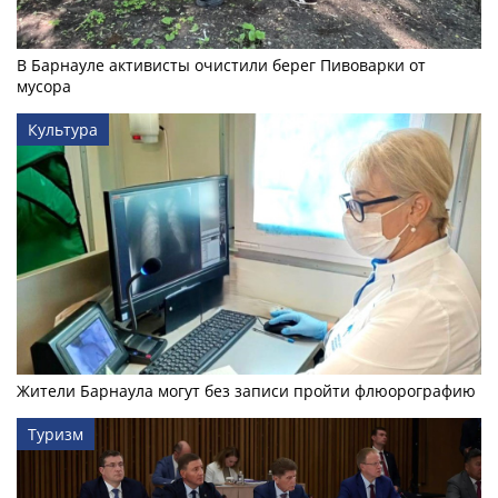
В Барнауле активисты очистили берег Пивоварки от
мусора
Культура
Жители Барнаула могут без записи пройти флюорографию
Туризм